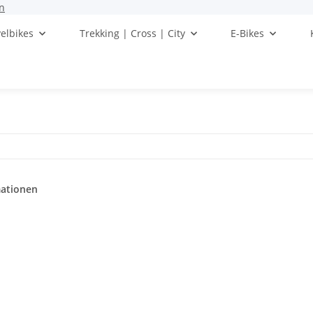
n
elbikes
Trekking | Cross | City
E-Bikes
mationen