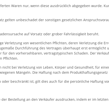
lieferten Waren nur, wenn diese ausdrücklich abgegeben wurde. 
satz gelten unbeschadet der sonstigen gesetzlichen Anspruchsvor
hadensursache auf Vorsatz oder grober Fahrlässigkeit beruht.
ssige Verletzung von wesentlichen Pflichten, deren Verletzung die E
ngsgemäße Durchführung des Vertrages überhaupt erst ermöglicht
ur für den vorhersehbaren, vertragstypischen Schaden. Der Verkäufer
 Pflichten.
 nicht bei Verletzung von Leben, Körper und Gesundheit, für ein
chwiegenen Mängeln. Die Haftung nach dem Produkthaftungsgesetz 
 oder beschränkt ist, gilt dies auch für die persönliche Haftung v
 der Bestellung an den Verkäufer ausdrucken, indem er im letzten 