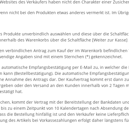
Websites des Verkäufers haben nicht den Charakter einer Zusiche
, wenn nicht bei den Produkten etwas anderes vermerkt ist. Im Übri
s Produkte unverbindlich auswählen und diese über die Schaltflä
rhalb des Warenkorbs über die Schaltfläche [Weiter zur Kasse] 
inen verbindlichen Antrag zum Kauf der im Warenkorb befindlichen
wendige Angaben sind mit einem Sternchen (*) gekennzeichnet.
e automatische Empfangsbestätigung per E-Mail zu, in welcher di
 kann (Bestellbestätigung). Die automatische Empfangsbestätigung
ine Annahme des Antrags dar. Der Kaufvertrag kommt erst dann zu
geben oder den Versand an den Kunden innerhalb von 2 Tagen mit
stätigt hat.
glichen, kommt der Vertrag mit der Bereitstellung der Bankdaten 
ht bis zu einem Zeitpunkt von 10 Kalendertagen nach Absendung de
ass die Bestellung hinfällig ist und den Verkäufer keine Lieferpflich
rung des Artikels bei Vorkassezahlungen erfolgt daher längstens fü