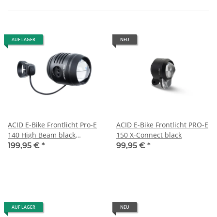
AUF LAGER
NEU
ACID E-Bike Frontlicht Pro-E
ACID E-Bike Frontlicht PRO-E
140 High Beam black
150 X-Connect black
Fernlicht mit bis zu 1100
199,95 €
*
99,95 €
*
Lumen
AUF LAGER
NEU