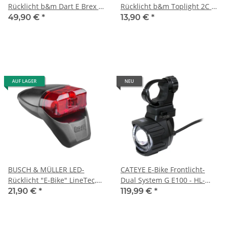
Rücklicht b&m Dart E Brex |
Rücklicht b&m Toplight 2C E
6-48
| 5-15 V,
49,90 €
*
13,90 €
*
V,m.Bremslicht,Gepäckträgerbefest.
Gepäckträgerbefest.
50/80mm
AUF LAGER
NEU
BUSCH & MÜLLER LED-
CATEYE E-Bike Frontlicht-
Rücklicht "E-Bike" LineTec,
Dual System G E100 - HL-
5-15 V
EB570G
21,90 €
*
119,99 €
*