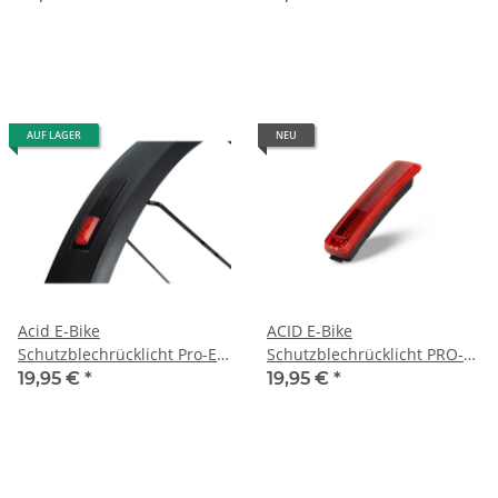
System
AUF LAGER
NEU
Acid E-Bike
ACID E-Bike
Schutzblechrücklicht Pro-E
Schutzblechrücklicht PRO-E
(12V) black BES2 altes
SIC Brake BES3 black
19,95 €
*
19,95 €
*
System