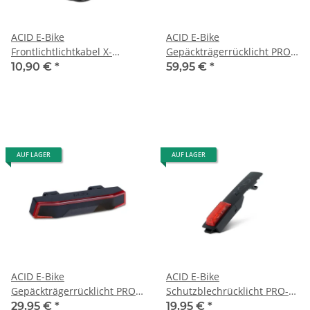
ACID E-Bike
ACID E-Bike
Frontlichtlichtkabel X-
Gepäckträgerrücklicht PRO-
Connect - Bosch BES3 black
E HPA BES3 black
10,90 €
*
59,95 €
*
AUF LAGER
AUF LAGER
ACID E-Bike
ACID E-Bike
Gepäckträgerrücklicht PRO-
Schutzblechrücklicht PRO-E
E HPP BES3 black
(12V) BES3 black Smart
29,95 €
*
19,95 €
*