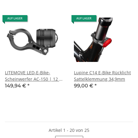
AUF LAGER
AUF LAGER
LITEMOVE LED-E-Bike-
Lupine C14 E-Bike Rücklicht
Scheinwerfer AC-150 | 12 V
Sattelklemmung 34,9mm
(6-12 V), 150 Lux,
149,94 €
*
99,00 €
*
Lenkerhalter
Artikel 1 - 20 von 25