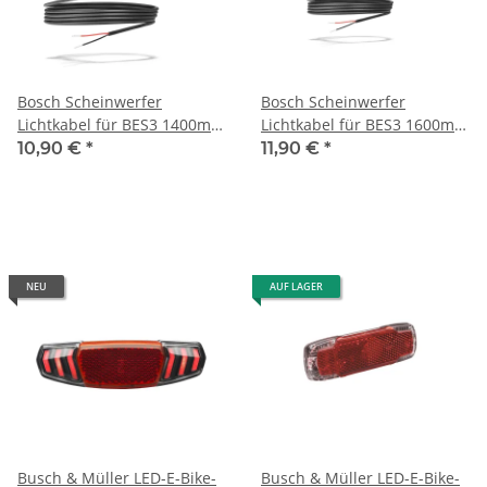
Bosch Scheinwerfer
Bosch Scheinwerfer
Lichtkabel für BES3 1400mm
Lichtkabel für BES3 1600mm
(Smart System)
(Smart System)
10,90 €
*
11,90 €
*
NEU
AUF LAGER
Busch & Müller LED-E-Bike-
Busch & Müller LED-E-Bike-