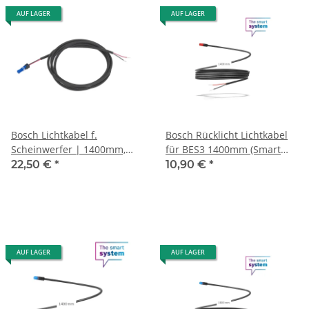
AUF LAGER
AUF LAGER
Bosch Lichtkabel f.
Bosch Rücklicht Lichtkabel
Scheinwerfer | 1400mm,
für BES3 1400mm (Smart
betrieben ab 2012
System)
22,50 €
*
10,90 €
*
AUF LAGER
AUF LAGER