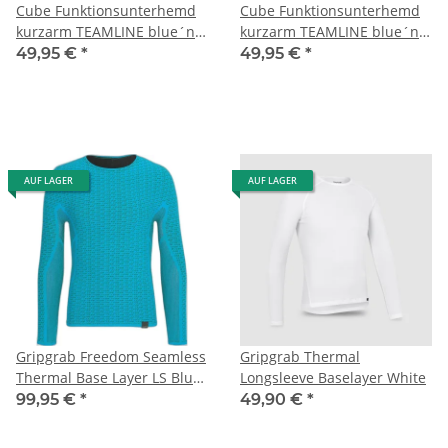
Cube Funktionsunterhemd
Cube Funktionsunterhemd
kurzarm TEAMLINE blue´n
kurzarm TEAMLINE blue´n
´white´n´red L
´white´n´red M
49,95 €
*
49,95 €
*
AUF LAGER
AUF LAGER
Gripgrab Freedom Seamless
Gripgrab Thermal
Thermal Base Layer LS Blue
Longsleeve Baselayer White
S/M
99,95 €
*
49,90 €
*