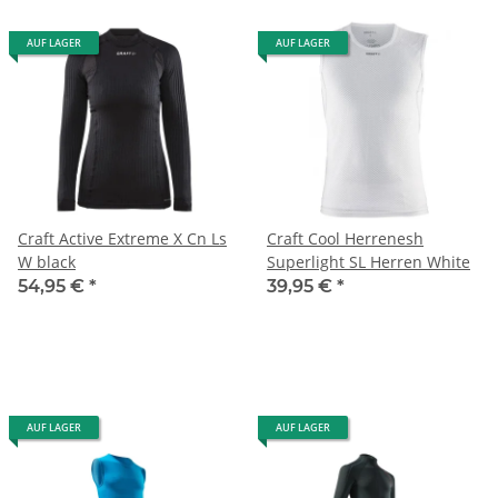
AUF LAGER
AUF LAGER
Craft Active Extreme X Cn Ls
Craft Cool Herrenesh
W black
Superlight SL Herren White
54,95 €
*
39,95 €
*
AUF LAGER
AUF LAGER