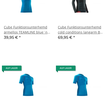
Cube Funktionsunterhemd
Cube Funktionsunterhemd
ärmellos TEAMLINE blue´n
cold conditions langarm BL
´white´n´red XL
black´n´grey´n´red M
39,95 €
*
69,95 €
*
AUF LAGER
AUF LAGER