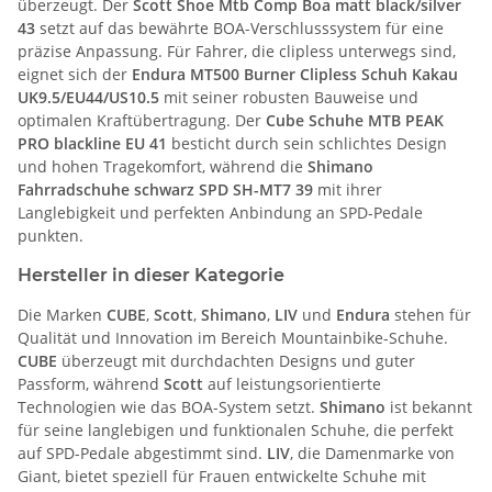
überzeugt. Der
Scott Shoe Mtb Comp Boa matt black/silver
43
setzt auf das bewährte BOA-Verschlusssystem für eine
präzise Anpassung. Für Fahrer, die clipless unterwegs sind,
eignet sich der
Endura MT500 Burner Clipless Schuh Kakau
UK9.5/EU44/US10.5
mit seiner robusten Bauweise und
optimalen Kraftübertragung. Der
Cube Schuhe MTB PEAK
PRO blackline EU 41
besticht durch sein schlichtes Design
und hohen Tragekomfort, während die
Shimano
Fahrradschuhe schwarz SPD SH-MT7 39
mit ihrer
Langlebigkeit und perfekten Anbindung an SPD-Pedale
punkten.
Hersteller in dieser Kategorie
Die Marken
CUBE
,
Scott
,
Shimano
,
LIV
und
Endura
stehen für
Qualität und Innovation im Bereich Mountainbike-Schuhe.
CUBE
überzeugt mit durchdachten Designs und guter
Passform, während
Scott
auf leistungsorientierte
Technologien wie das BOA-System setzt.
Shimano
ist bekannt
für seine langlebigen und funktionalen Schuhe, die perfekt
auf SPD-Pedale abgestimmt sind.
LIV
, die Damenmarke von
Giant, bietet speziell für Frauen entwickelte Schuhe mit