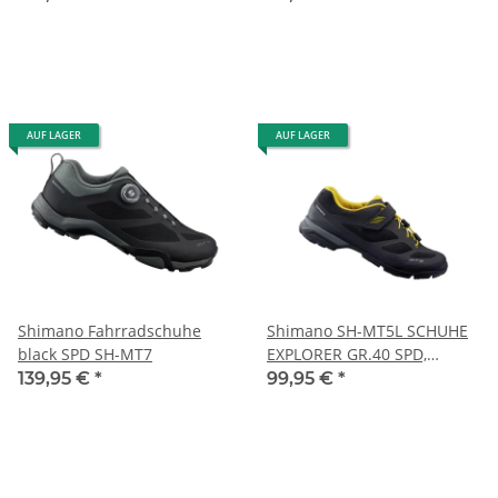
AUF LAGER
AUF LAGER
Shimano Fahrradschuhe
Shimano SH-MT5L SCHUHE
black SPD SH-MT7
EXPLORER GR.40 SPD,
SPEEDLACING, BLACK
139,95 €
*
99,95 €
*