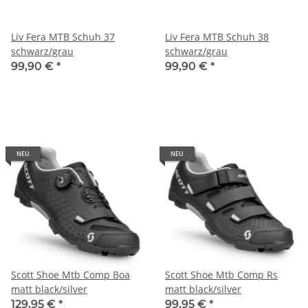
Liv Fera MTB Schuh 37
Liv Fera MTB Schuh 38
schwarz/grau
schwarz/grau
99,90 €
*
99,90 €
*
NEU
NEU
Scott Shoe Mtb Comp Boa
Scott Shoe Mtb Comp Rs
matt black/silver
matt black/silver
129,95 €
*
99,95 €
*