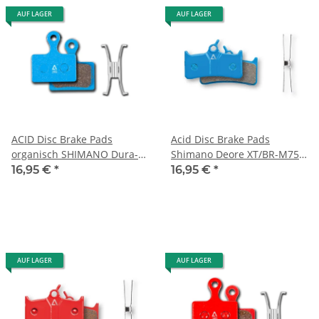
AUF LAGER
AUF LAGER
ACID Disc Brake Pads
Acid Disc Brake Pads
organisch SHIMANO Dura-
Shimano Deore XT/BR-M755
Ace, Ultegra, 105, Tiagra,
Organic
16,95 €
*
16,95 €
*
GRX blau
AUF LAGER
AUF LAGER