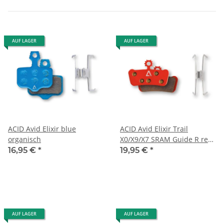
AUF LAGER
AUF LAGER
ACID Avid Elixir blue
ACID Avid Elixir Trail
organisch
X0/X9/X7 SRAM Guide R red
gesintert
16,95 €
*
19,95 €
*
AUF LAGER
AUF LAGER