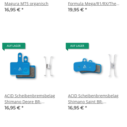
Magura MT5 organisch
Formula Mega/R1/RX/The
One RO/RC Tune red
16,95 €
*
19,95 €
*
AUF LAGER
AUF LAGER
ACID Scheibenbremsbelag
ACID Scheibenbremsbelag
Shimano Deore BR-
Shimano Saint BR-
M505/515/525/445/446
M820/810, Zee BR-M640, BR-
16,95 €
*
16,95 €
*
MT200/400 blau
M8020, MT520 blau