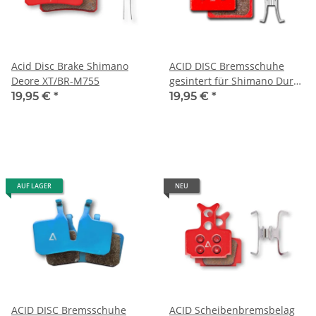
Acid Disc Brake Shimano
ACID DISC Bremsschuhe
Deore XT/BR-M755
gesintert für Shimano Dura-
Ace, Ultegra, 105, Tiagra,GRX
19,95 €
*
19,95 €
*
AUF LAGER
NEU
ACID DISC Bremsschuhe
ACID Scheibenbremsbelag