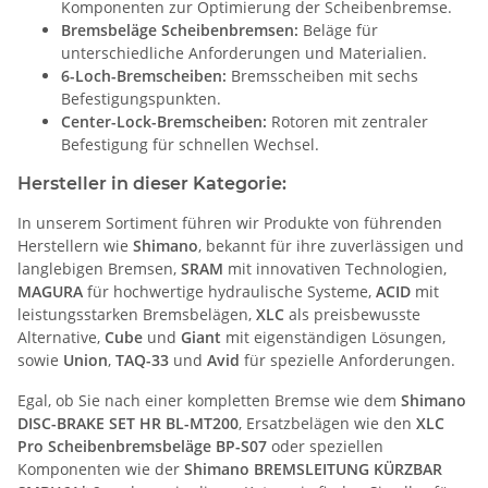
Komponenten zur Optimierung der Scheibenbremse.
Bremsbeläge Scheibenbremsen:
Beläge für
unterschiedliche Anforderungen und Materialien.
6-Loch-Bremscheiben:
Bremsscheiben mit sechs
Befestigungspunkten.
Center-Lock-Bremscheiben:
Rotoren mit zentraler
Befestigung für schnellen Wechsel.
Hersteller in dieser Kategorie:
In unserem Sortiment führen wir Produkte von führenden
Herstellern wie
Shimano
, bekannt für ihre zuverlässigen und
langlebigen Bremsen,
SRAM
mit innovativen Technologien,
MAGURA
für hochwertige hydraulische Systeme,
ACID
mit
leistungsstarken Bremsbelägen,
XLC
als preisbewusste
Alternative,
Cube
und
Giant
mit eigenständigen Lösungen,
sowie
Union
,
TAQ-33
und
Avid
für spezielle Anforderungen.
Egal, ob Sie nach einer kompletten Bremse wie dem
Shimano
DISC-BRAKE SET HR BL-MT200
, Ersatzbelägen wie den
XLC
Pro Scheibenbremsbeläge BP-S07
oder speziellen
Komponenten wie der
Shimano BREMSLEITUNG KÜRZBAR