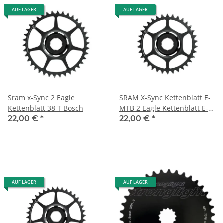
AUF LAGER
AUF LAGER
Sram x-Sync 2 Eagle
SRAM X-Sync Kettenblatt E-
Kettenblatt 38 T Bosch
MTB 2 Eagle Kettenblatt E-
MTB 36T, Stahl, schwarz,
22,00 €
*
22,00 €
*
Boost148 für Bosch Antriebe
AUF LAGER
AUF LAGER