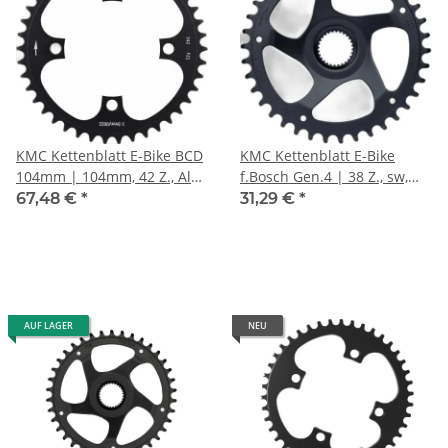
KMC Kettenblatt E-Bike BCD
KMC Kettenblatt E-Bike
104mm | 104mm, 42 Z., Alu,
f.Bosch Gen.4 | 38 Z., sw,
schwarz, 1/8", breit
DM, KL 52mm, 11/128",
67,48 €
*
31,29 €
*
schmal
AUF LAGER
NEU