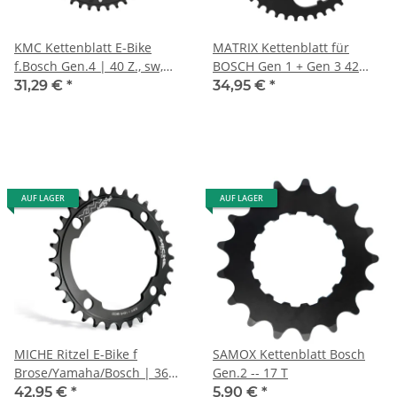
KMC Kettenblatt E-Bike
MATRIX Kettenblatt für
f.Bosch Gen.4 | 40 Z., sw,
BOSCH Gen 1 + Gen 3 42
DM, KL 52mm, 11/128",
Zähne | schwarz |
31,29 €
*
34,95 €
*
schmal
Lochkreis: 104 mm |
Ausführung: 1/2 x 11/128
flach Narrow Wide
AUF LAGER
AUF LAGER
MICHE Ritzel E-Bike f
SAMOX Kettenblatt Bosch
Brose/Yamaha/Bosch | 36
Gen.2 -- 17 T
Z., XM Maxi one, schwarz,
42,95 €
*
5,90 €
*