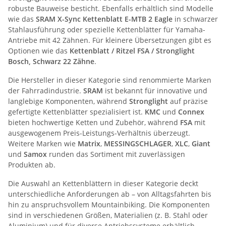
robuste Bauweise besticht. Ebenfalls erhältlich sind Modelle
wie das
SRAM X-Sync Kettenblatt E-MTB 2 Eagle
in schwarzer
Stahlausführung oder spezielle Kettenblätter für Yamaha-
Antriebe mit 42 Zähnen. Für kleinere Übersetzungen gibt es
Optionen wie das
Kettenblatt / Ritzel FSA / Stronglight
Bosch, Schwarz 22 Zähne
.
Die Hersteller in dieser Kategorie sind renommierte Marken
der Fahrradindustrie.
SRAM
ist bekannt für innovative und
langlebige Komponenten, während
Stronglight
auf präzise
gefertigte Kettenblätter spezialisiert ist.
KMC
und
Connex
bieten hochwertige Ketten und Zubehör, während
FSA
mit
ausgewogenem Preis-Leistungs-Verhältnis überzeugt.
Weitere Marken wie
Matrix
,
MESSINGSCHLAGER
,
XLC
,
Giant
und
Samox
runden das Sortiment mit zuverlässigen
Produkten ab.
Die Auswahl an Kettenblättern in dieser Kategorie deckt
unterschiedliche Anforderungen ab – von Alltagsfahrten bis
hin zu anspruchsvollem Mountainbiking. Die Komponenten
sind in verschiedenen Größen, Materialien (z. B. Stahl oder
Aluminium) und für diverse Antriebssysteme erhältlich,