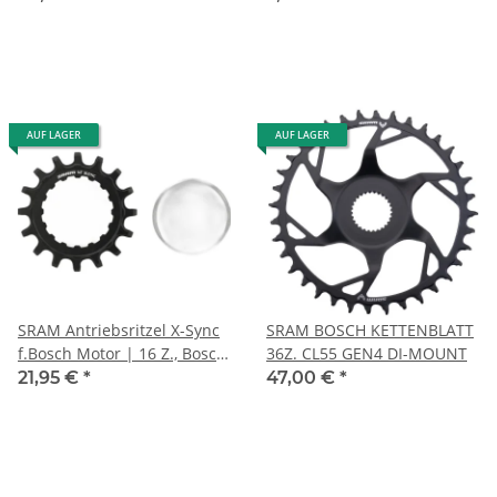
BCD 104mm
AUF LAGER
AUF LAGER
SRAM Antriebsritzel X-Sync
SRAM BOSCH KETTENBLATT
f.Bosch Motor | 16 Z., Bosch,
36Z. CL55 GEN4 DI-MOUNT
sw, Stahl, Direct Mount
21,95 €
*
47,00 €
*