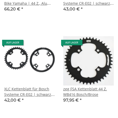
Bike Yamaha | 44 Z., Alu,
Systeme CR-E02 | schwarz,
schwarz, DM, für Yamaha
38 Zähne, inkl. Cover
66,20 €
*
43,00 €
*
AUF LAGER
AUF LAGER
XLC Kettenblatt für Bosch
zeg FSA Kettenblatt 44 Z.
Systeme CR-E02 | schwarz,
WB416 Bosch/Brose
42 Zähne, inkl. Cover
42,00 €
*
97,95 €
*