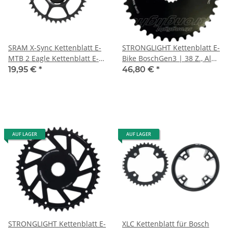
SRAM X-Sync Kettenblatt E-
STRONGLIGHT Kettenblatt E-
MTB 2 Eagle Kettenblatt E-
Bike BoschGen3 | 38 Z., Alu,
MTB 38T, Stahl, schwarz, für
sw,10-f., DM, f. chainglider
19,95 €
*
46,80 €
*
Bosch Antriebe
AUF LAGER
AUF LAGER
STRONGLIGHT Kettenblatt E-
XLC Kettenblatt für Bosch