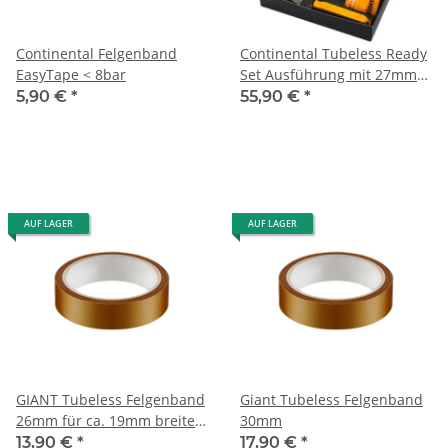
Continental Felgenband
Continental Tubeless Ready
EasyTape < 8bar
Set Ausführung mit 27mm
Felgenband
5,90 €
*
55,90 €
*
AUF LAGER
AUF LAGER
GIANT Tubeless Felgenband
Giant Tubeless Felgenband
26mm für ca. 19mm breite
30mm
Felgen
13,90 €
*
17,90 €
*