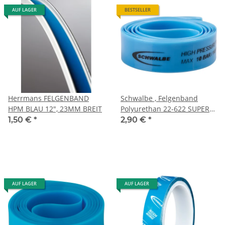
AUF LAGER
BESTSELLER
Herrmans FELGENBAND
Schwalbe , Felgenband
HPM BLAU 12", 23MM BREIT
Polyurethan 22-622 SUPER
H.P.
1,50 €
*
2,90 €
*
AUF LAGER
AUF LAGER