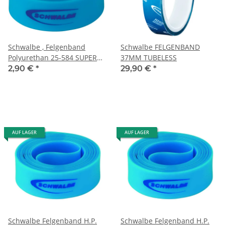
Schwalbe , Felgenband
Schwalbe FELGENBAND
Polyurethan 25-584 SUPER
37MM TUBELESS
H.P.
2,90 €
*
29,90 €
*
AUF LAGER
AUF LAGER
Schwalbe Felgenband H.P.
Schwalbe Felgenband H.P.