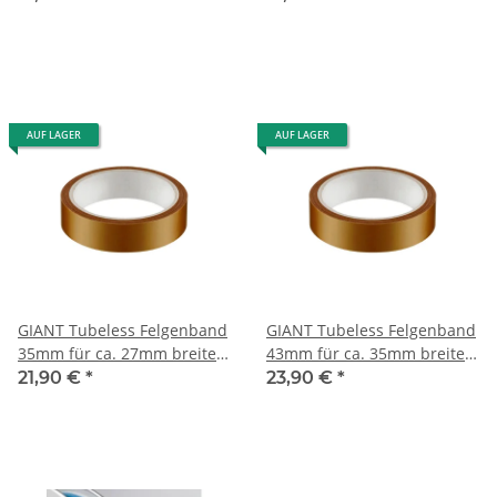
AUF LAGER
AUF LAGER
GIANT Tubeless Felgenband
GIANT Tubeless Felgenband
35mm für ca. 27mm breite
43mm für ca. 35mm breite
Felgen
Felgen
21,90 €
*
23,90 €
*