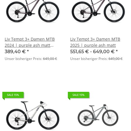
Liv Tempt 3+ Damen MTB
Liv Tempt 3+ Damen MTB
2024 | purple ash matt
2025 | purple ash matt
29"/S
389,40 €
*
551,65 € -
649,00 €
*
Unser bisheriger Preis:
649,00 €
Unser bisheriger Preis:
649,00 €
SALE 15%
SALE 15%