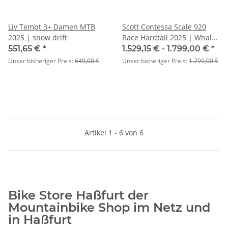
Liv Tempt 3+ Damen MTB
Scott Contessa Scale 920
2025 | snow drift
Race Hardtail 2025 | Whale
Blue
551,65 €
*
1.529,15 € -
1.799,00 €
*
Unser bisheriger Preis:
649,00 €
Unser bisheriger Preis:
1.799,00 €
Artikel 1 - 6 von 6
Bike Store Haßfurt der
Mountainbike Shop im Netz und
in Haßfurt