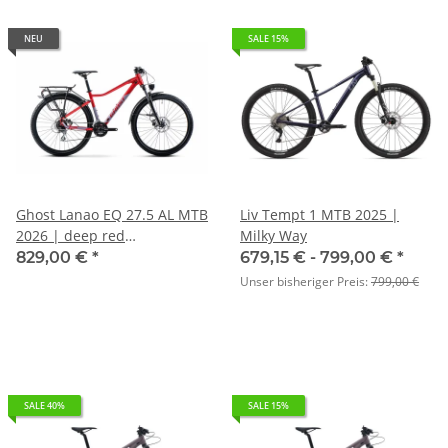
NEU
SALE 15%
Ghost Lanao EQ 27.5 AL MTB
Liv Tempt 1 MTB 2025 |
2026 | deep red
Milky Way
pearl/purple pearl - glossy
829,00 €
*
679,15 € -
799,00 €
*
Unser bisheriger Preis:
799,00 €
SALE 40%
SALE 15%