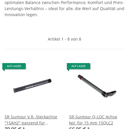
optimalen Balance zwischen Performance, Komfort und Preis-
Leistungs-Verhältnis – ideal für alle, die Wert auf Qualität und
Innovation legen.
Artikel 1 - 8 von 8
AUF LAGER
AUF LAGER
SR Suntour V.R.-Steckachse
SR-Suntour Q-LOC Achse
"15AH2" passend für
kpl. für 15 mm 15QLC2
Einbaubreite 15 x 100 mm,