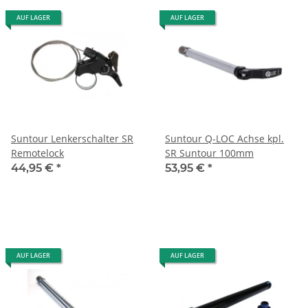
AUF LAGER
AUF LAGER
Suntour Lenkerschalter SR
Suntour Q-LOC Achse kpl.
Remotelock
SR Suntour 100mm
44,95 €
*
53,95 €
*
AUF LAGER
AUF LAGER