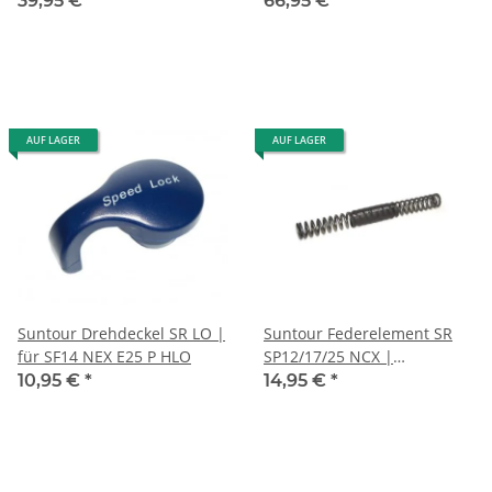
39,95 €
*
66,95 €
*
für Federgabeln
AUF LAGER
AUF LAGER
Suntour Drehdeckel SR LO |
Suntour Federelement SR
für SF14 NEX E25 P HLO
SP12/17/25 NCX |
Federhärte "hart" (100-
10,95 €
*
14,95 €
*
120kg max.) rot