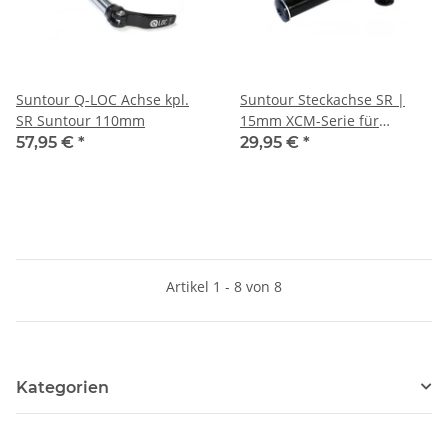
Suntour Q-LOC Achse kpl.
Suntour Steckachse SR |
SR Suntour 110mm
15mm XCM-Serie für
100mm
57,95 €
*
29,95 €
*
Artikel 1 - 8 von 8
Kategorien