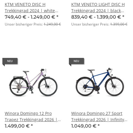
KTM VENETO DISC H
KTM VENETO LIGHT DISC H
Trekkingrad 2024 | white
Trekkingrad 2024 | black
matt (black+red)
matt (black glossy)
749,40 € -
1.249,00 €
*
839,40 € -
1.399,00 €
*
Unser bisheriger Preis:
1.249,00 €
Unser bisheriger Preis:
1.399,00 €
NEU
NEU
Winora Domingo 12 Pro
Winora Domingo 27 Sport
Trapez Trekkingrad 2026 |
Trekkingrad 2026 | Infinity
Chameleon
Blue matte
1.499,00 €
*
1.049,00 €
*