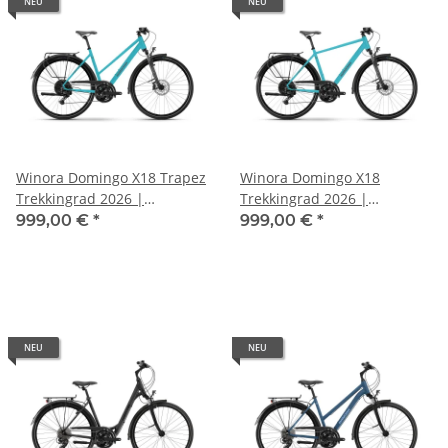
NEU
NEU
Winora Domingo X18 Trapez
Winora Domingo X18
Trekkingrad 2026 |
Trekkingrad 2026 |
PERIWINKLE PLUSH matt
PERIWINKLE PLUSH matt
999,00 €
*
999,00 €
*
NEU
NEU