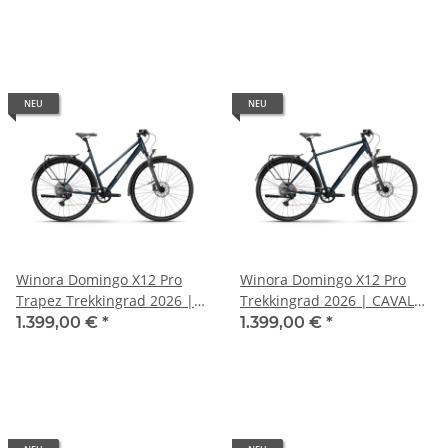
NEU
NEU
Winora Domingo X12 Pro
Winora Domingo X12 Pro
Trapez Trekkingrad 2026 |
Trekkingrad 2026 | CAVALRY
CAVALRY glänzend
glänzend
1.399,00 €
*
1.399,00 €
*