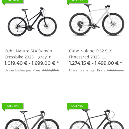
SALE 40%
SALE 15%
Cube Nature SLX Damen
Cube Nulane C:62 SLX
Crossbike 2023 | grey´n
Fitnessrad 2025 |
´black Trapeze
desertstone´n´green
1.019,40 € -
1.699,00 €
*
1.274,15 € -
1.499,00 €
*
Unser bisheriger Preis:
1.699,00 €
Unser bisheriger Preis:
1.499,00 €
SALE 15%
SALE 40%