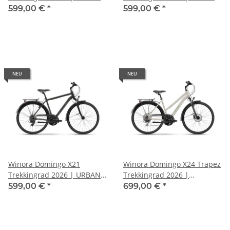
SLOPE LIGHT glänzend
mist matt
599,00 €
*
599,00 €
*
NEU
NEU
Winora Domingo X21
Winora Domingo X24 Trapez
Trekkingrad 2026 | URBAN
Trekkingrad 2026 |
SLOPE LIGHT glänzend
BRANDIED PEARS glänzend
599,00 €
*
699,00 €
*