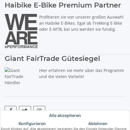
Haibike E-Bike Premium Partner
Profitieren sie von unserer großen Auswahl
an Haibike E-Bikes. Egal ob Trekking E-Bike
oder E-MTB, bei uns werden sie fündig.
Giant FairTrade Gütesiegel
Hier erfahren sie mehr über das Programm
und die vielen Vorteile!
Alle akzeptieren
Konfigurieren
Ablehnen
* Alle Preise inkl. gesetzlicher USt., zzgl.
Versand
. ** Hierbei handelt es
Durch Klicken auf „Alle akzeptieren“ gestatten Sie den Einsatz folgender Dienste