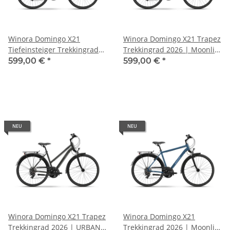
Winora Domingo X21
Winora Domingo X21 Trapez
Tiefeinsteiger Trekkingrad
Trekkingrad 2026 | Moonlit
2026 | URBAN SLOPE LIGHT
mist matt
599,00 €
*
599,00 €
*
glänzend
NEU
NEU
Winora Domingo X21 Trapez
Winora Domingo X21
Trekkingrad 2026 | URBAN
Trekkingrad 2026 | Moonlit