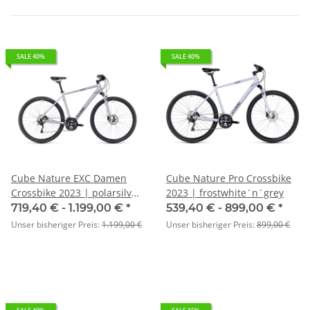
SALE 40%
SALE 40%
Cube Nature EXC Damen
Cube Nature Pro Crossbike
Crossbike 2023 | polarsilver
2023 | frostwhite´n´grey
´n´black
719,40 € -
1.199,00 €
*
539,40 € -
899,00 €
*
Unser bisheriger Preis:
1.199,00 €
Unser bisheriger Preis:
899,00 €