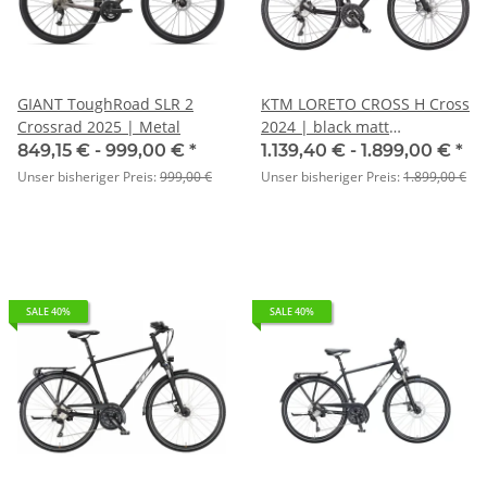
GIANT ToughRoad SLR 2
KTM LORETO CROSS H Cross
Crossrad 2025 | Metal
2024 | black matt
(orange+black glossy)
849,15 € -
999,00 €
*
1.139,40 € -
1.899,00 €
*
Unser bisheriger Preis:
999,00 €
Unser bisheriger Preis:
1.899,00 €
SALE 40%
SALE 40%