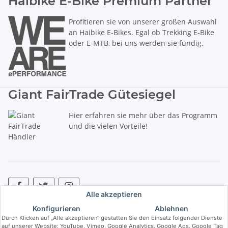
Haibike E-Bike Premium Partner
Profitieren sie von unserer großen Auswahl
an Haibike E-Bikes. Egal ob Trekking E-Bike
oder E-MTB, bei uns werden sie fündig.
Giant FairTrade Gütesiegel
Hier erfahren sie mehr über das Programm
und die vielen Vorteile!
Alle akzeptieren
Konfigurieren
Ablehnen
* Alle Preise inkl. gesetzlicher USt., zzgl.
Versand
. ** Hierbei handelt es
Durch Klicken auf „Alle akzeptieren“ gestatten Sie den Einsatz folgender Dienste
sich um die unverbindliche Preisempfehlung des Herstellers (kurz UVP).
auf unserer Website: YouTube, Vimeo, Google Analytics, Google Ads, Google Tag