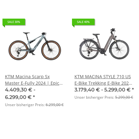
SALE 30%
SALE 40%
KTM Macina Scarp Sx
KTM MACINA STYLE 710 US
Master E-Fully 2024 | Epic
E-Bike Trekking E-Bike 2024
Grey Matt (Black+Orange)
| elderberry matt
4.409,30 € -
3.179,40 € -
5.299,00 €
*
(grey+orange)
6.299,00 €
*
Unser bisheriger Preis:
5.299,00 €
Unser bisheriger Preis:
6.299,00 €