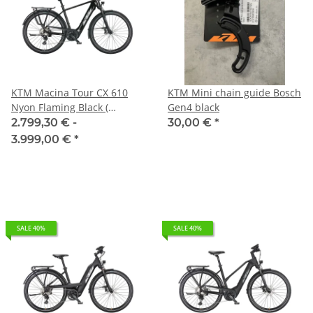
KTM Macina Tour CX 610
KTM Mini chain guide Bosch
Nyon Flaming Black (
Gen4 black
Silver+Orange)
2.799,30 € -
30,00 €
*
3.999,00 €
*
SALE 40%
SALE 40%