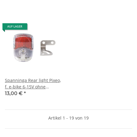
AUF LAGER
Spanninga Rear light Pixeo,
f. e-bike 6-15V ohne
Standlicht
13,00 €
*
Artikel 1 - 19 von 19