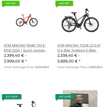
SALE 40%
SALE 40%
KTM MACINA TEAM 793 E-
KTM MACINA TOUR CX 610
MTB 2024 | burnt orange
D E-Bike Trekking E-Bike
(black+silver)
2024 | black matt
2.399,40 € -
2.339,40 € -
(grey+yellow)
3.999,00 €
*
3.899,00 €
*
Unser bisheriger Preis:
3.999,00 €
Unser bisheriger Preis:
3.899,00 €
AUF LAGER
AUF LAGER