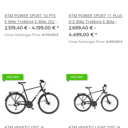
KTM POWER SPORT 10 PTS
KTM POWER SPORT 11 PLUS
E-Bike Trekking E-Bike 2024
D E-Bike Trekking E-Bike
| black matt (white+orange)
2024 | black matt
2.519,40 € -
4.199,00 €
*
2.699,40 € -
(grey+orange)
4.499,00 €
*
Unser bisheriger Preis:
4.199,00 €
Unser bisheriger Preis:
4.499,00 €
SALE 40%
SALE 40%
KTM VENETO DISC H
KTM VENETO LIGHT DISC H