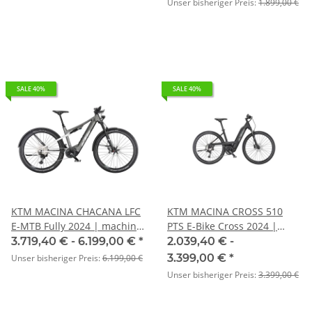
Unser bisheriger Preis:
1.899,00 €
SALE 40%
SALE 40%
KTM MACINA CHACANA LFC
KTM MACINA CROSS 510
E-MTB Fully 2024 | machine
PTS E-Bike Cross 2024 |
grey matt (white)
black matt (grey+orange)
3.719,40 € -
6.199,00 €
*
2.039,40 € -
3.399,00 €
*
Unser bisheriger Preis:
6.199,00 €
Unser bisheriger Preis:
3.399,00 €