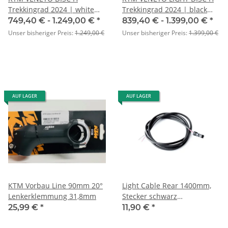
Trekkingrad 2024 | white
Trekkingrad 2024 | black
matt (black+red)
matt (black glossy)
749,40 € -
1.249,00 €
*
839,40 € -
1.399,00 €
*
Unser bisheriger Preis:
1.249,00 €
Unser bisheriger Preis:
1.399,00 €
AUF LAGER
AUF LAGER
KTM Vorbau Line 90mm 20°
Light Cable Rear 1400mm,
Lenkerklemmung 31,8mm
Stecker schwarz
1.270.020.324 LFC
25,99 €
*
11,90 €
*