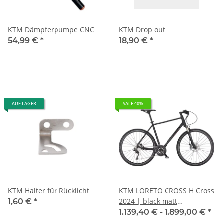
KTM Dämpferpumpe CNC
KTM Drop out
54,99 €
*
18,90 €
*
AUF LAGER
SALE 40%
KTM Halter für Rücklicht
KTM LORETO CROSS H Cross
2024 | black matt
1,60 €
*
(orange+black glossy)
1.139,40 € -
1.899,00 €
*