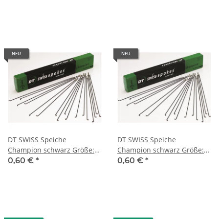
Nippel
NEU
NEU
DT SWISS Speiche
DT SWISS Speiche
Champion schwarz Größe:
Champion schwarz Größe:
2,0 x 270 mm
2,0 x 272 mm
0,60 €
*
0,60 €
*