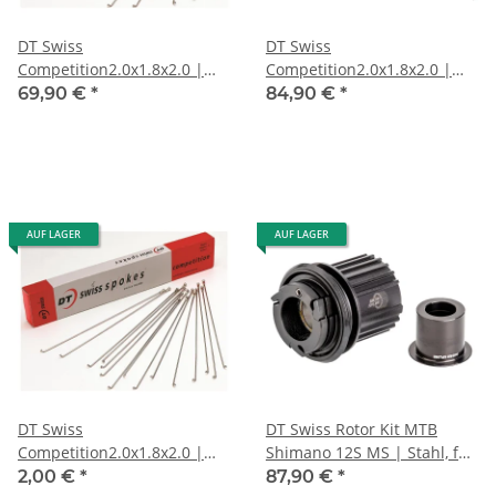
DT Swiss
DT Swiss
Competition2.0x1.8x2.0 |
Competition2.0x1.8x2.0 |
288mm, Kart.100 St., silber,
290mm, Kart.100 St., sw.,
69,90 €
*
84,90 €
*
ohne Nippel
ohne Nippel
AUF LAGER
AUF LAGER
DT Swiss
DT Swiss Rotor Kit MTB
Competition2.0x1.8x2.0 |
Shimano 12S MS | Stahl, für
290mm,.1 St., silber, ohne
142/148/12mm TA, 3-Pawl
2,00 €
*
87,90 €
*