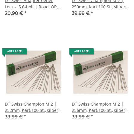
DT Swiss Adapter Cener
DT Swiss Champion M 2 |
Lock - IS 6-bolt | Road, QR,
250mm, Kart.100 St., silber,
TA9, TA12
ohne Nippel
20,90 €
*
39,99 €
*
AUF LAGER
AUF LAGER
DT Swiss Champion M 2 |
DT Swiss Champion M 2 |
252mm, Kart.100 St., silber,
256mm, Kart.100 St., silber,
ohne Nippel
ohne Nippel
39,99 €
*
39,99 €
*