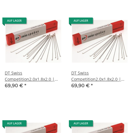
AUF LAGER
AUF LAGER
DT Swiss
DT Swiss
Competition2.0x1.8x2.0 |
Competition2.0x1.8x2.0 |
258mm, Kart.100 St, silber,
262mm, Kart.100 St. silber,
69,90 €
*
69,90 €
*
ohne Nippel
ohne Nippel
AUF LAGER
AUF LAGER