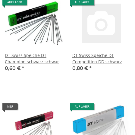
AUF LAGER
AUF LAGER
DT Swiss Speiche DT
DT Swiss Speiche DT
Champion schwarz schwarz
Competition DD schwarz
2 x 286 mm
schwarz 2,0 - 1,8 x 288 mm
0,60 €
*
0,80 €
*
NEU
AUF LAGER