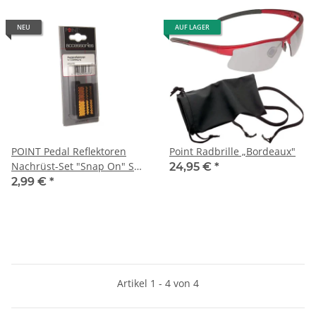
NEU
AUF LAGER
POINT Pedal Reflektoren
Point Radbrille „Bordeaux"
Nachrüst-Set "Snap On" SB-
24,95 €
*
Verpackung
2,99 €
*
Artikel 1 - 4 von 4