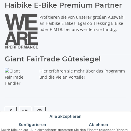
Haibike E-Bike Premium Partner
Profitieren sie von unserer großen Auswahl
an Haibike E-Bikes. Egal ob Trekking E-Bike
oder E-MTB, bei uns werden sie fündig.
Giant FairTrade Gütesiegel
Hier erfahren sie mehr über das Programm
und die vielen Vorteile!
Alle akzeptieren
Konfigurieren
Ablehnen
* Alle Preise inkl. gesetzlicher USt., zzgl.
Versand
. ** Hierbei handelt es
Durch Klicken auf „Alle akzeptieren“ gestatten Sie den Einsatz folgender Dienste