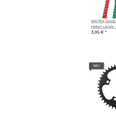
MATRIX Gepäc
Haken Länge:
3,95 €
*
NEU