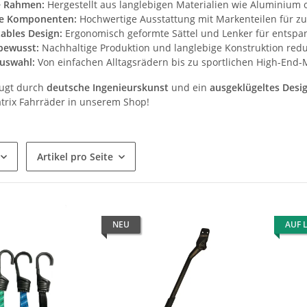
e Rahmen:
Hergestellt aus langlebigen Materialien wie Aluminium od
e Komponenten:
Hochwertige Ausstattung mit Markenteilen für zu
ables Design:
Ergonomisch geformte Sättel und Lenker für entspa
bewusst:
Nachhaltige Produktion und langlebige Konstruktion red
uswahl:
Von einfachen Alltagsrädern bis zu sportlichen High-End-
eugt durch
deutsche Ingenieurskunst
und ein
ausgeklügeltes Desi
atrix Fahrräder in unserem Shop!
Artikel pro Seite
NEU
AUF 