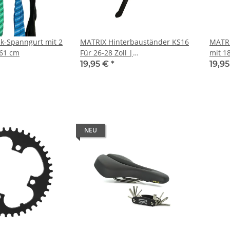
k-Spanngurt mit 2
MATRIX Hinterbauständer KS16
MATRI
 61 cm
Für 26-28 Zoll |
mit 1
höhenverstellbar | schwarz |
19,95 €
*
19,9
Montageverpackung
NEU