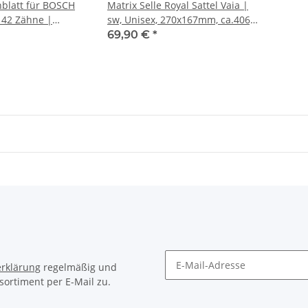
blatt für BOSCH
Matrix Selle Royal Sattel Vaia |
 42 Zähne |
sw, Unisex, 270x167mm, ca.406g,
hkreis: 104 mm |
moderate
69,90 €
*
2 x 11/128 flach
rklärung
regelmäßig und
sortiment per E-Mail zu.
Newsletter Abonnieren