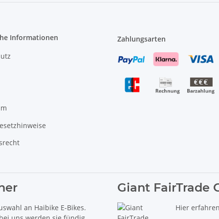
che Informationen
Zahlungsarten
utz
um
gesetzhinweise
srecht
ner
Giant FairTrade 
uswahl an Haibike E-Bikes.
Hier erfahre
 bei uns werden sie fündig.