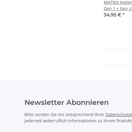
MATRIX Ketten
Gen 1 + Gen 3
schwarz | Loc
34,95 €
*
Ausführung: 1/
Narrow Wide
Newsletter Abonnieren
Bitte senden Sie mir entsprechend Ihrer
Datenschutze
jederzeit widerruflich Informationen zu Ihrem Produkt