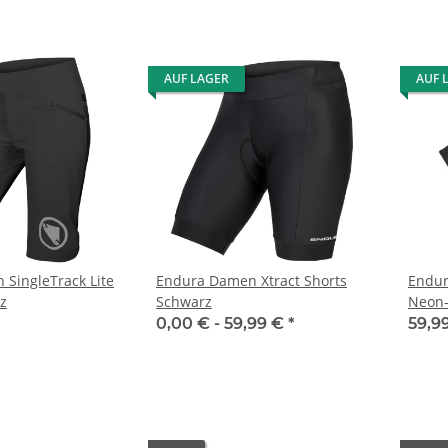
AUF LAGER
AUF 
SingleTrack Lite
Endura Damen Xtract Shorts
Endur
z
Schwarz
Neon-
0,00 € -
59,99 €
*
59,9