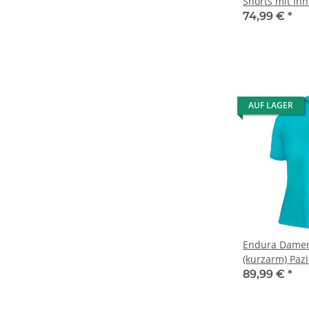
Shorts mit Inn
Blau
74,99 €
*
AUF LAGER
Endura Damen 
(kurzarm) Pazi
89,99 €
*