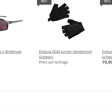
NEU
NEU
II Brillenset
Endura EGM kurzer Handschuh
Endur
Schwarz
Schwa
Preis auf Anfrage
79,9