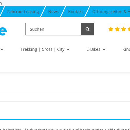
n
Fahrrad-Leasing
News
Kontakt
Öffnungszeiten & A
Trekking | Cross | City
E-Bikes
Kin