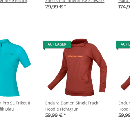
enhose Pazifik
Shorts mit Innenhose Schwarz
Point
79,99 €
*
174,
AUF LAGER
AUF 
Pro SL Trikot II
Endura Damen SingleTrack
Endur
fik Blau
Hoodie Fichtgrün
Hoodi
59,99 €
*
59,9