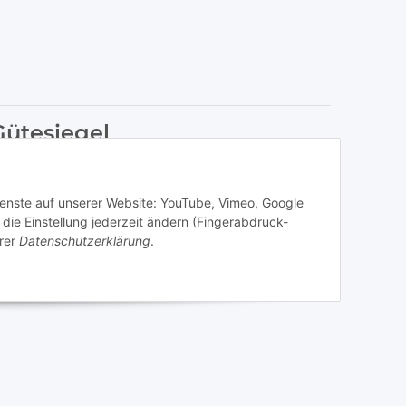
Gütesiegel
n sie mehr über das Programm und die vielen Vorteile!
Dienste auf unserer Website: YouTube, Vimeo, Google
die Einstellung jederzeit ändern (Fingerabdruck-
rer
Datenschutzerklärung
.