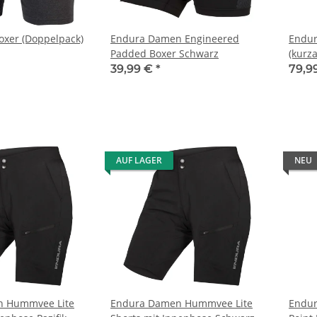
oxer (Doppelpack)
Endura Damen Engineered
Endur
Padded Boxer Schwarz
(kurz
39,99 €
*
79,9
AUF LAGER
NEU
n Hummvee Lite
Endura Damen Hummvee Lite
Endur