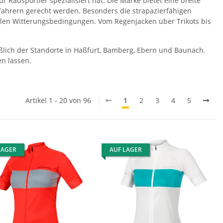
 Radsportler spezialisiert hat. Die Marke bietet eine breite
dfahrern gerecht werden. Besonders die strapazierfähigen
allen Witterungsbedingungen. Vom Regenjacken über Trikots bis
ließlich der Standorte in Haßfurt, Bamberg, Ebern und Baunach.
n lassen.
Artikel 1 - 20 von 96
1
2
3
4
5
LAGER
AUF LAGER