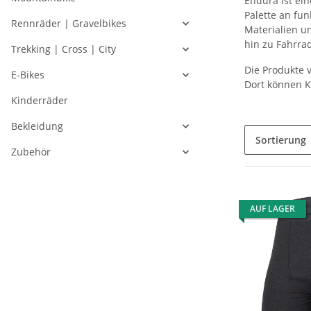
Endura ist ein
Palette an fu
Rennräder | Gravelbikes
Materialien u
hin zu Fahrra
Trekking | Cross | City
Die Produkte v
E-Bikes
Dort können K
Kinderräder
Bekleidung
Sortierung
Zubehör
AUF LAGER