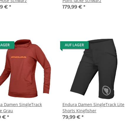
 Hose Schwarz
Point Jacke Schwarz
99 €
*
179,99 €
*
LAGER
AUF LAGER
a Damen SingleTrack
Endura Damen SingleTrack Lite
e Grau
Shorts Kingfisher
9 €
*
79,99 €
*