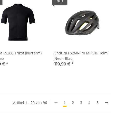
NEU
a FS260 Trikot (kurzarm)
Endura FS260-Pro MIPS® Helm
rz
Neon-Blau
9 €
*
119,99 €
*
Artikel 1 - 20 von 96
1
2
3
4
5