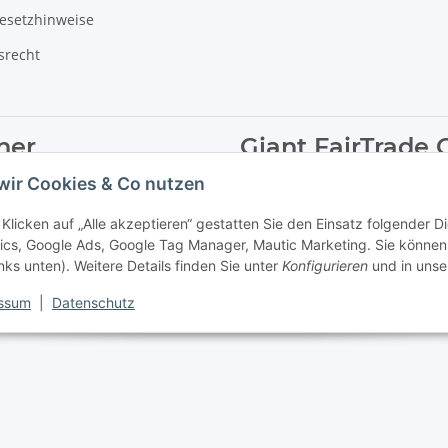
gesetzhinweise
srecht
ner
Giant FairTrade 
wir Cookies & Co nutzen
uswahl an Haibike E-Bikes.
Hier erfahre
 bei uns werden sie fündig.
Klicken auf „Alle akzeptieren“ gestatten Sie den Einsatz folgender 
ics, Google Ads, Google Tag Manager, Mautic Marketing. Sie können 
inks unten). Weitere Details finden Sie unter
Konfigurieren
und in unse
ssum
|
Datenschutz
delt es sich um die unverbindliche Preisempfehlung des Herstellers (kurz UVP).