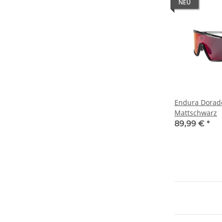
NEU
Endura Dorado 
Mattschwarz
89,99 €
*