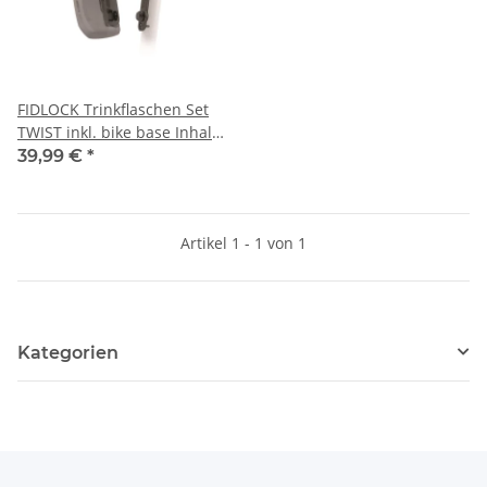
FIDLOCK Trinkflaschen Set
TWIST inkl. bike base Inhalt:
450 ml | transparent
39,99 €
*
schwarz
Artikel 1 - 1 von 1
Kategorien