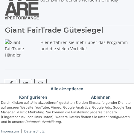
Giant FairTrade Gütesiegel
Hier erfahren sie mehr über das Programm
und die vielen Vorteile!
Alle akzeptieren
Konfigurieren
Ablehnen
* Alle Preise inkl. gesetzlicher USt., zzgl.
Versand
. ** Hierbei handelt es
Durch Klicken auf „Alle akzeptieren“ gestatten Sie den Einsatz folgender Dienste
sich um die unverbindliche Preisempfehlung des Herstellers (kurz UVP).
auf unserer Website: YouTube, Vimeo, Google Analytics, Google Ads, Google Tag
Manager, Mautic Marketing. Sie können die Einstellung jederzeit ändern
(Fingerabdruck-Icon links unten). Weitere Details finden Sie unter
Konfigurieren
© Copyright © 2017 bis 2025 bike-store de Vertriebs GmbH - Der Radladen
und in unserer
Datenschutzerklärung
.
& E-Bike Speziallist aus Haßfurt. Wir führen die Brands Haibike, Cube,
Ghost, LIV, Simplon und Giant.
Impressum
|
Datenschutz