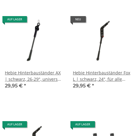
AUF LAGER
NEU
Hebie Hinterbauständer AX
Hebie Hinterbauständer Fox
| schwarz, 26-29", universal
L | schwarz, 24", für alle
auf HR-Achse
Rahmenformen
29,95 €
*
29,95 €
*
AUF LAGER
AUF LAGER