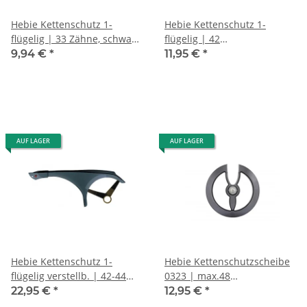
Hebie Kettenschutz 1-
Hebie Kettenschutz 1-
flügelig | 33 Zähne, schwarz,
flügelig | 42
für Nabenschaltung
Zähne,schwarz,210mm,f
9,94 €
*
11,95 €
*
Kettenschaltung
AUF LAGER
AUF LAGER
Hebie Kettenschutz 1-
Hebie Kettenschutzscheibe
flügelig verstellb. | 42-44
0323 | max.48
Zähne, rauch/blau
Z.,sw/transp.,Shimano,Kunststo
22,95 €
*
12,95 €
*