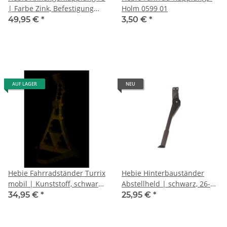
| Farbe Zink, Befestigung
Holm 0599 01
auf Gepäckträger
49,95 €
*
3,50 €
*
AUF LAGER
NEU
Hebie Fahrradständer Turrix
Hebie Hinterbauständer
mobil | Kunststoff, schwarz,
Abstellheld | schwarz, 26-
univers. einstellb.
28", Rahmenbefestigung
34,95 €
*
25,95 €
*
KSA18