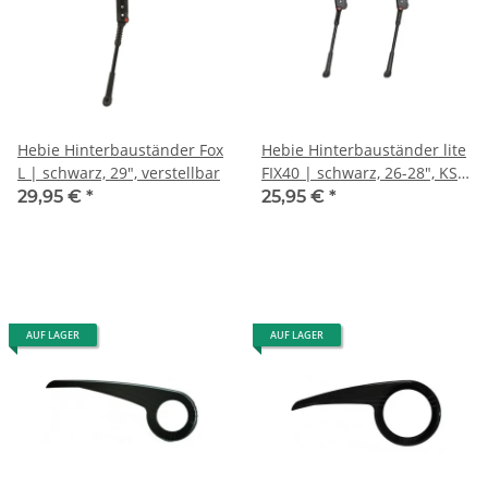
Hebie Hinterbauständer Fox
Hebie Hinterbauständer lite
L | schwarz, 29", verstellbar
FIX40 | schwarz, 26-28", KSA
40, extra leicht
29,95 €
*
25,95 €
*
AUF LAGER
AUF LAGER