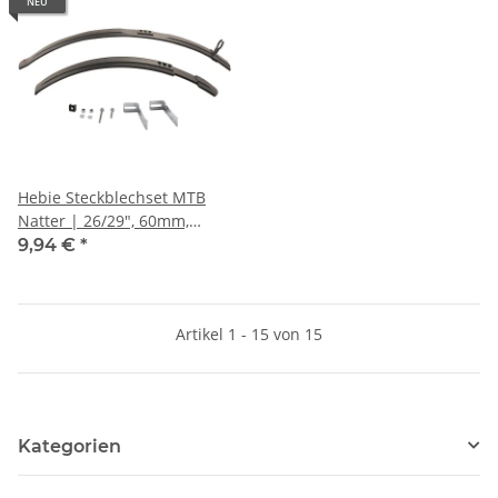
NEU
Hebie Steckblechset MTB
Natter | 26/29", 60mm,
schwarz, extra flach
9,94 €
*
Artikel 1 - 15 von 15
Kategorien