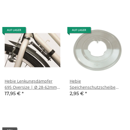
AUF LAGER
AUF LAGER
Hebie Lenkungsdämpfer
Hebie
695 Oversize | Ø 28-62mm,
Speichenschutzscheibe
für Federgabel
1030 M5
17,95 €
*
2,95 €
*