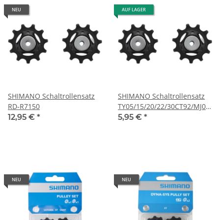
NEU
AUF LAGER
SHIMANO Schaltrollensatz
SHIMANO Schaltrollensatz
RD-R7150
TY05/15/20/22/30CT92/MJ05
7-8fach
12,95 €
*
5,95 €
*
NEU
NEU