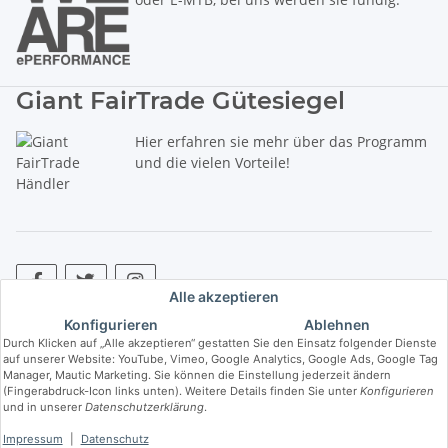
Giant FairTrade Gütesiegel
Hier erfahren sie mehr über das Programm
und die vielen Vorteile!
Alle akzeptieren
Konfigurieren
Ablehnen
* Alle Preise inkl. gesetzlicher USt., zzgl.
Versand
. ** Hierbei handelt es
Durch Klicken auf „Alle akzeptieren“ gestatten Sie den Einsatz folgender Dienste
sich um die unverbindliche Preisempfehlung des Herstellers (kurz UVP).
auf unserer Website: YouTube, Vimeo, Google Analytics, Google Ads, Google Tag
Manager, Mautic Marketing. Sie können die Einstellung jederzeit ändern
(Fingerabdruck-Icon links unten). Weitere Details finden Sie unter
Konfigurieren
© Copyright © 2017 bis 2025 bike-store de Vertriebs GmbH - Der Radladen
und in unserer
Datenschutzerklärung
.
& E-Bike Speziallist aus Haßfurt. Wir führen die Brands Haibike, Cube,
Ghost, LIV, Simplon und Giant.
Impressum
|
Datenschutz