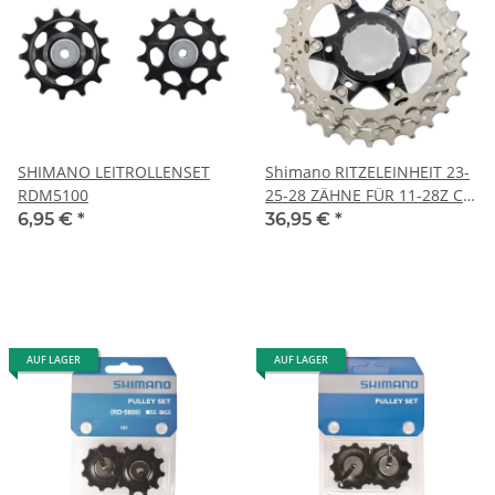
SHIMANO LEITROLLENSET
Shimano RITZELEINHEIT 23-
RDM5100
25-28 ZÄHNE FÜR 11-28Z CS-
R7000
6,95 €
*
36,95 €
*
AUF LAGER
AUF LAGER