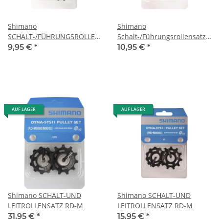
Shimano
Shimano
SCHALT-/FÜHRUNGSROLLEN
Schalt-/Führungsrollensatz
SATZ RD
RD-5700
9,95 €
*
10,95 €
*
AUF LAGER
AUF LAGER
Shimano SCHALT-UND
Shimano SCHALT-UND
LEITROLLENSATZ RD-M
LEITROLLENSATZ RD-M
31,95 €
*
15,95 €
*