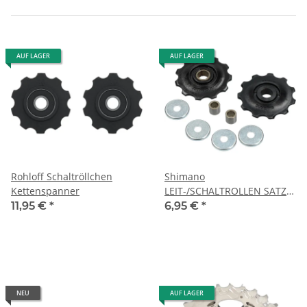
AUF LAGER
AUF LAGER
Rohloff Schaltröllchen
Shimano
Kettenspanner
LEIT-/SCHALTROLLEN SATZ
KPL. R
11,95 €
*
6,95 €
*
NEU
AUF LAGER