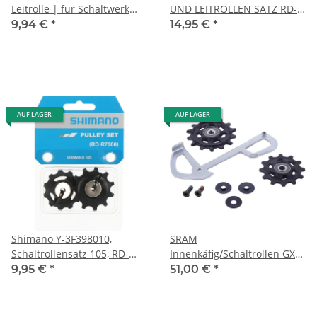
Leitrolle | für Schaltwerk
UND LEITROLLEN SATZ RD-
RD5800SS/M7000/M675/663
M773
9,94 €
*
14,95 €
*
AUF LAGER
AUF LAGER
Shimano Y-3F398010,
SRAM
Schaltrollensatz 105, RD-
Innenkäfig/Schaltrollen GX
R7000
Eagle
9,95 €
*
51,00 €
*