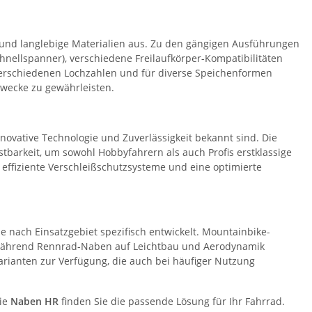
 und langlebige Materialien aus. Zu den gängigen Ausführungen
hnellspanner), verschiedene Freilaufkörper-Kompatibilitäten
erschiedenen Lochzahlen und für diverse Speichenformen
zwecke zu gewährleisten.
nnovative Technologie und Zuverlässigkeit bekannt sind. Die
tbarkeit, um sowohl Hobbyfahrern als auch Profis erstklassige
effiziente Verschleißschutzsysteme und eine optimierte
e nach Einsatzgebiet spezifisch entwickelt. Mountainbike-
 während Rennrad-Naben auf Leichtbau und Aerodynamik
rianten zur Verfügung, die auch bei häufiger Nutzung
rie
Naben HR
finden Sie die passende Lösung für Ihr Fahrrad.