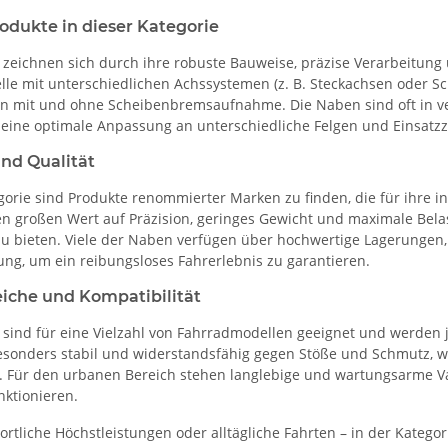
odukte in dieser Kategorie
zeichnen sich durch ihre robuste Bauweise, präzise Verarbeitung
le mit unterschiedlichen Achssystemen (z. B. Steckachsen oder Sc
n mit und ohne Scheibenbremsaufnahme. Die Naben sind oft in v
m eine optimale Anpassung an unterschiedliche Felgen und Einsatz
und Qualität
gorie sind Produkte renommierter Marken zu finden, die für ihre i
gen großen Wert auf Präzision, geringes Gewicht und maximale Belas
u bieten. Viele der Naben verfügen über hochwertige Lagerungen, 
ung, um ein reibungsloses Fahrerlebnis zu garantieren.
eiche und Kompatibilität
sind für eine Vielzahl von Fahrradmodellen geeignet und werden j
esonders stabil und widerstandsfähig gegen Stöße und Schmutz,
d. Für den urbanen Bereich stehen langlebige und wartungsarme Va
nktionieren.
portliche Höchstleistungen oder alltägliche Fahrten – in der Katego