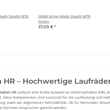
axle Stealth MTB
SRAM Achse Maxle Stealth MTB
hinten
2,L167,TL20,M12x1.0
schwarz,12x148,L180,TL20,M12x1.75
37,00 €
*
 HR – Hochwertige Laufräder 
Naben HR
umfasst eine breite Auswahl an Hinterradnaben (HR), d
d. Diese Komponenten sind essenziell für die Laufleistung und Halt
ng sowie der allgemeinen Fahrstabilität. Ob für Rennräder, Mounta
ie höchsten Ansprüchen gerecht werden.