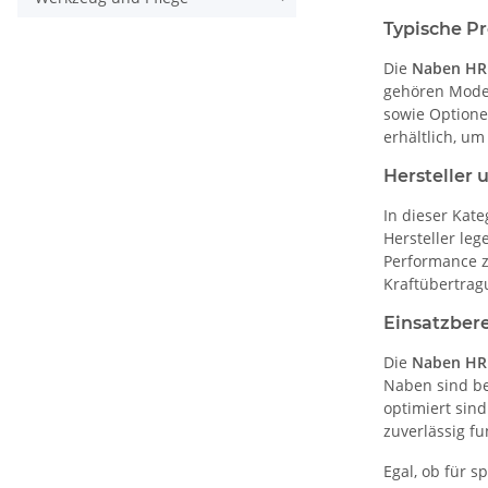
Typische Pr
Die
Naben HR
gehören Model
sowie Optione
erhältlich, u
Hersteller 
In dieser Kate
Hersteller le
Performance z
Kraftübertrag
Einsatzber
Die
Naben HR
Naben sind b
optimiert sin
zuverlässig fu
Egal, ob für s