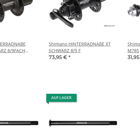
TERRADNABE
Shimano HINTERRADNABE XT
Shima
RZ 8/9FACH
SCHWARZ 8/9 F
M785
LOGO,6-LOCH
73,95 €
*
31,9
AUF LAGER