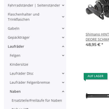
Fahrradständer | Seitenständer
Flaschenhalter und
Trinkflaschen
Gabeln
Shimano HIN
Gepäckträger
DEORE SCHWA
32L,135MM -
48,95 €
*
Laufräder
Felgen
Kindersitze
Laufräder Disc
AUF LAGER
Laufräder Felgenbremse
Naben
Ersatzteile/Freiläufe für Naben