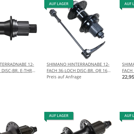
AUF LAGER
AUF 
TERRADNABE 12-
SHIMANO HINTERRADNABE 12-
SHIM
 DISC-BR. E-THRU
FACH 36-LOCH DISC-BR. QR 166,
FACH 
48
OLD: 135
Preis auf Anfrage
166M
22,9
AUF LAGER
AUF 