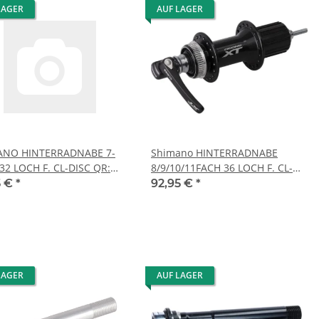
LAGER
AUF LAGER
ANO HINTERRADNABE 7-
Shimano HINTERRADNABE
32 LOCH F. CL-DISC QR:
8/9/10/11FACH 36 LOCH F. CL-
M OLD 135
DISC-BRAKE QR 168 MM
5 €
*
92,95 €
*
LAGER
AUF LAGER