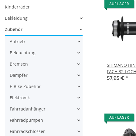
AUF LAGER
Kinderräder
Bekleidung
Zubehör
Antrieb
Beleuchtung
Bremsen
SHIMANO HIN
FACH 32-LOCH
Dämpfer
12MM,OLD: 1
57,95 €
*
E-Bike Zubehör
Elektronik
Fahrradanhänger
AUF LAGER
Fahrradpumpen
Fahrradschlösser