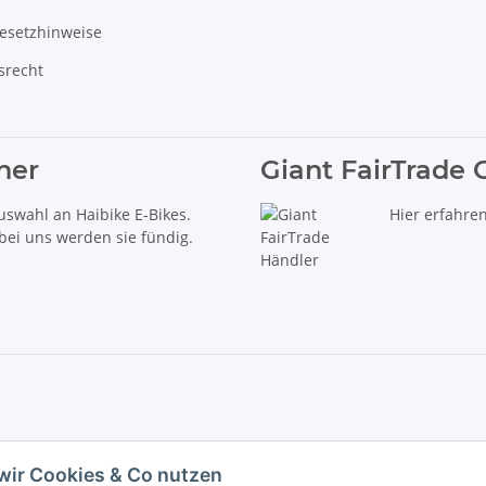
gesetzhinweise
srecht
ner
Giant FairTrade 
uswahl an Haibike E-Bikes.
Hier erfahre
 bei uns werden sie fündig.
delt es sich um die unverbindliche Preisempfehlung des Herstellers (kurz UVP).
wir Cookies & Co nutzen