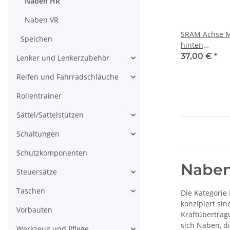
Naben HR
Naben VR
SRAM Achse M
Speichen
hinten
schwarz,12x14
37,00 €
*
Lenker und Lenkerzubehör
Reifen und Fahrradschläuche
Rollentrainer
Sättel/Sattelstützen
Schaltungen
Schutzkomponenten
Naben
Steuersätze
Taschen
Die Kategorie
konzipiert sin
Vorbauten
Kraftübertragu
sich Naben, d
Werkzeug und Pflege