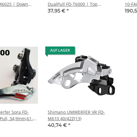
M6025 | Down
DualPull FD-T6000 | Top
10-FA
66-69°,
Swing,34,9mm,63-66°, 3x10-f,
37,95 €
*
190,
Low-Cl.
AUF LAGER
rfer Sora FD-
Shimano UMWERFER VR FD-
ull, 34,9mm,61-
M610 40/42Z(13)
 sw
40,74 €
*