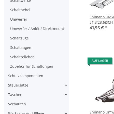
Schaltwerke
Schalthebel
Shimano UMWE
Umwerfer
31.8(28.6)SCH
41,95 €
*
Umwerfer / Anlöt / Direktmount
Schaltzüge
Schaltaugen
Schaltröllchen
AUF LAGER
Zubehör für Schaltungen
Schutzkomponenten
Steuersätze
Taschen
Vorbauten
Shimano Umwe
Werkzeug und Pflege