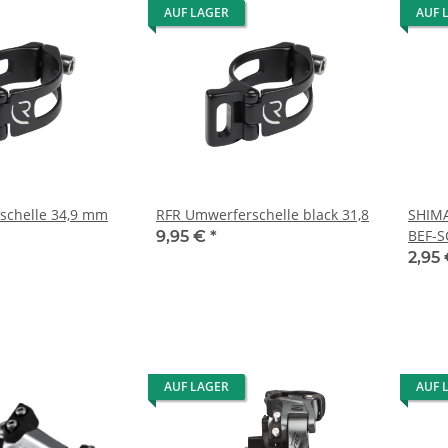
AUF LAGER
AUF 
schelle 34,9 mm
RFR Umwerferschelle black 31,8
SHIM
BEF-S
9,95 €
*
2,95
AUF LAGER
AUF 