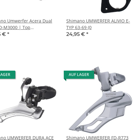
no Umwerfer Acera Dual
Shimano UMWERFER ALIVIO E-
FD-M3000 | Top
TYP 63-69 (0
,31,8mm,66-69°,3x9-fach
5 €
*
24,95 €
*
LAGER
AUF LAGER
ano UMWERFER DURA ACE
Shimano UMWERFER FD-R773