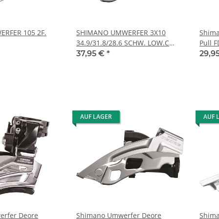
RFER 105 2F.
SHIMANO UMWERFER 3X10
Shima
34.9/31.8/28.6 SCHW. LOW.C
Pull 
TOP SW. DUAL-P. 66-66
Swing
37,95 €
*
29,9
AUF LAGER
AUF 
rfer Deore
Shimano Umwerfer Deore
Shim