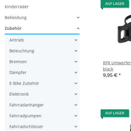
AUF LAGER
Kinderräder
Bekleidung
Zubehör
Antrieb
Beleuchtung
Bremsen
RFR Umwerfer
black
Dämpfer
9,95 €
*
E-Bike Zubehör
Elektronik
Fahrradanhänger
AUF LAGER
Fahrradpumpen
Fahrradschlösser