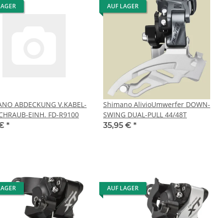
LAGER
AUF LAGER
ANO ABDECKUNG V.KABEL-
Shimano AlivioUmwerfer DOWN-
CHRAUB-EINH. FD-R9100
SWING DUAL-PULL 44/48T
 €
*
35,95 €
*
LAGER
AUF LAGER