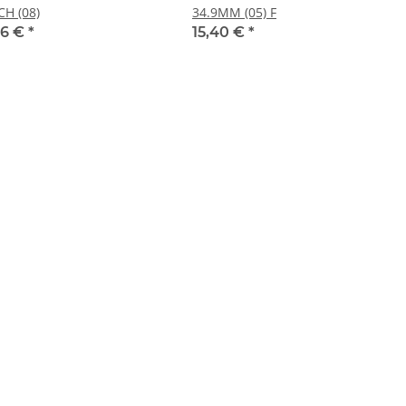
CH (08)
34.9MM (05) F
56 €
*
15,40 €
*