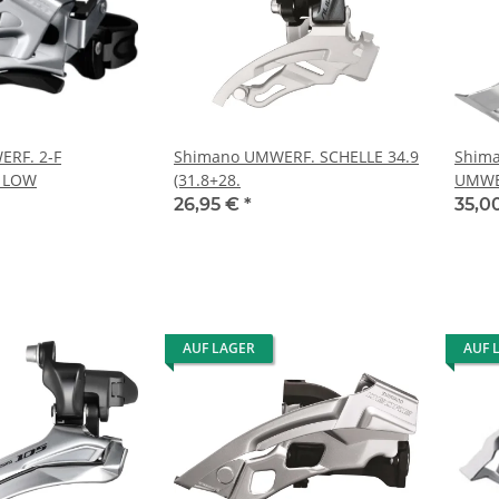
RF. 2-F
Shimano UMWERF. SCHELLE 34.9
Shim
8 LOW
(31.8+28.
UMWER
SCHW
26,95 €
*
35,0
AUF LAGER
AUF 