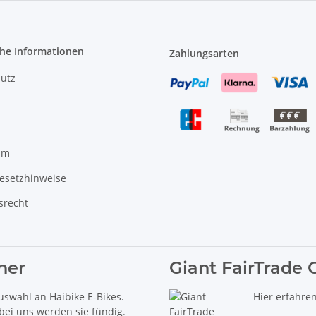
che Informationen
Zahlungsarten
utz
um
gesetzhinweise
srecht
ner
Giant FairTrade 
uswahl an Haibike E-Bikes.
Hier erfahre
 bei uns werden sie fündig.