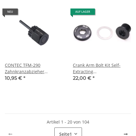
NEU
AUF LAGER
CONTEC TFM-290
Crank Arm Bolt Kit Self-
Zahnkranzabzieher
Extracting
gehärteter Stahl
11.6118.065.000,M18/M30
10,95 €
*
22,00 €
*
DUB,grau
Artikel 1 - 20 von 104
Seite
1