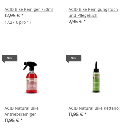
ACID Bike Reiniger 750ml
ACID Bike Reinigungstuch
und Pflegetuch
12,95 €
*
wiederverwendbar
2,95 €
*
17,27 € pro 1 l
NEU
NEU
ACID Natural Bike
ACID Natural Bike Kettenöl
Antriebsreiniger
11,95 €
*
11,95 €
*