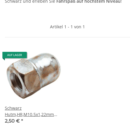
Schwarz und erleben Sie
Fahrspaß auf höchstem Niveau
!
Artikel 1 - 1 von 1
AUF LAGER
Schwarz
Hutm,HR,M10.5x1,22mm
hoch,Sachs 3GG 7071
2,50 €
*