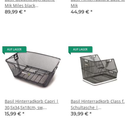
Mik Miles black
Mik
slate,wasserdicht, 7 Ltr.
89,99 €
*
44,99 €
*
AUF LAGER
AUF LAGER
Basil Hinterradkorb Capri |
Basil Hinterradkorb Class f.
30,5x34,5x18cm, sw,
Schultasche |
engmaschig, abgesch
37,5x30,5x27cm, schwarz,
15,99 €
*
39,99 €
*
engmaschig