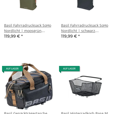
Basil Fahrradrucksack SoHo
Basil Fahrradrucksack SoHo
Nordlicht | moosgrün,
Nordlicht | schwarz,
31x14x37cm, 17ltr
31x14x37cm, 17ltr
119,99 €
*
119,99 €
*
AUF LAGER
AUF LAGER
Basil Gepäckträgertasche
Basil Hinterradkorb Base M