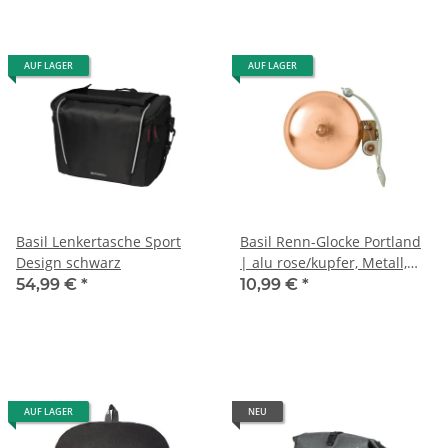
AUF LAGER
AUF LAGER
Basil Lenkertasche Sport
Basil Renn-Glocke Portland
Design schwarz
| alu rose/kupfer, Metall,
Ø55mm, 5x1x3cm
54,99 €
*
10,99 €
*
AUF LAGER
NEU