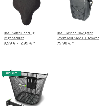
Basil Sattelüberzug
Basil Tasche Navigator
Regenschutz
Storm MIK Side L | schwarz,
46x36x21cm, 25-31ltr, MIK
9,99 € -
12,99 €
*
79,98 €
*
AUF LAGER