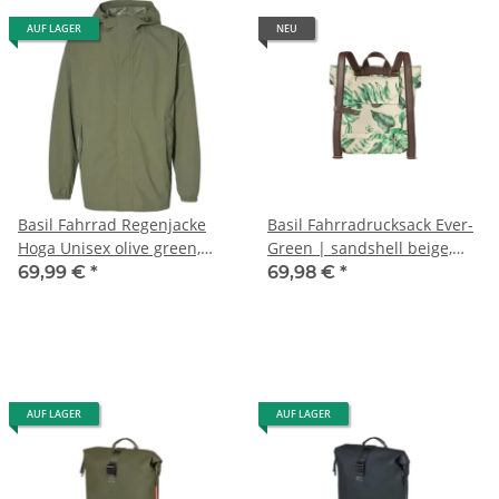
AUF LAGER
NEU
Basil Fahrrad Regenjacke
Basil Fahrradrucksack Ever-
Hoga Unisex olive green,
Green | sandshell beige,
Größe XXXL
28x16x35cm, 14-19ltr
69,99 €
*
69,98 €
*
AUF LAGER
AUF LAGER