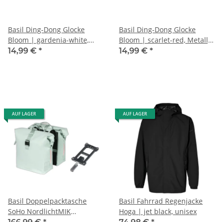
Basil Ding-Dong Glocke
Basil Ding-Dong Glocke
Bloom | gardenia-white,
Bloom | scarlet-red, Metall,
Metall, Ø80mm, 7x7x5cm
Ø80mm, 7x7x5cm
14,99 €
*
14,99 €
*
AUF LAGER
AUF LAGER
Basil Doppelpacktasche
Basil Fahrrad Regenjacke
SoHo NordlichtMIK
Hoga | jet black, unisex
pastellgrün, 31x13x37cm