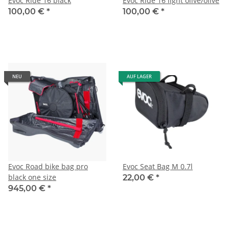
Evoc Ride 16 black
Evoc Ride 16 light olive/olive
100,00 €
*
100,00 €
*
NEU
AUF LAGER
Evoc Road bike bag pro
Evoc Seat Bag M 0.7l
black one size
22,00 €
*
945,00 €
*