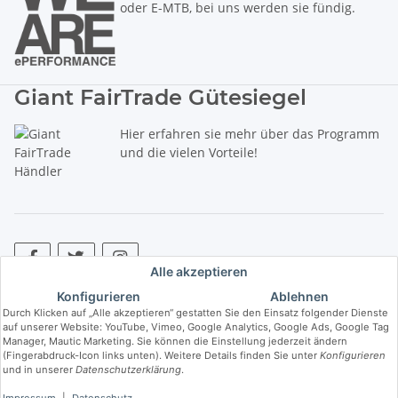
oder E-MTB, bei uns werden sie fündig.
Giant FairTrade Gütesiegel
Hier erfahren sie mehr über das Programm
und die vielen Vorteile!
Alle akzeptieren
Konfigurieren
Ablehnen
* Alle Preise inkl. gesetzlicher USt., zzgl.
Versand
. ** Hierbei handelt es
Durch Klicken auf „Alle akzeptieren“ gestatten Sie den Einsatz folgender Dienste
sich um die unverbindliche Preisempfehlung des Herstellers (kurz UVP).
auf unserer Website: YouTube, Vimeo, Google Analytics, Google Ads, Google Tag
Manager, Mautic Marketing. Sie können die Einstellung jederzeit ändern
(Fingerabdruck-Icon links unten). Weitere Details finden Sie unter
Konfigurieren
© Copyright © 2017 bis 2025 bike-store de Vertriebs GmbH - Der Radladen
und in unserer
Datenschutzerklärung
.
& E-Bike Speziallist aus Haßfurt. Wir führen die Brands Haibike, Cube,
Ghost, LIV, Simplon und Giant.
Impressum
|
Datenschutz