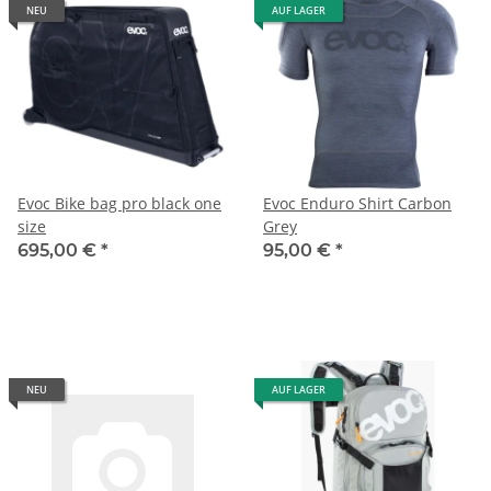
NEU
AUF LAGER
Evoc Bike bag pro black one
Evoc Enduro Shirt Carbon
size
Grey
695,00 €
*
95,00 €
*
NEU
AUF LAGER