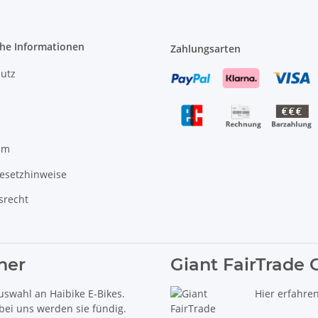
che Informationen
Zahlungsarten
utz
um
gesetzhinweise
srecht
ner
Giant FairTrade 
uswahl an Haibike E-Bikes.
Hier erfahre
 bei uns werden sie fündig.