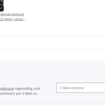
nkerverstellung
Ø25,4mm, Hülse
arz, 10cm
rklärung
regelmäßig und
sortiment per E-Mail zu.
Newsletter Abonnieren