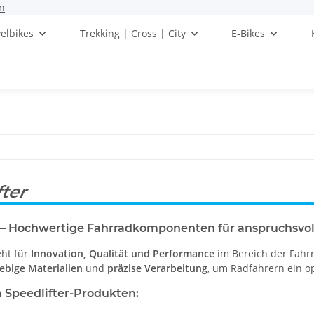
n
elbikes
Trekking | Cross | City
E-Bikes
fter
r – Hochwertige Fahrradkomponenten für anspruchsvol
eht für
Innovation, Qualität und Performance
im Bereich der Fahrr
lebige Materialien
und
präzise Verarbeitung
, um Radfahrern ein op
n Speedlifter-Produkten: