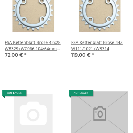
FSA Kettenblatt Brose 42x28
FSA Kettenblatt Brose 44Z
WB329+WC066 104/64mm
W111/1021+WB314
Lochkreis
72,00 €
*
119,00 €
*
AUF LAGER
AUF LAGER