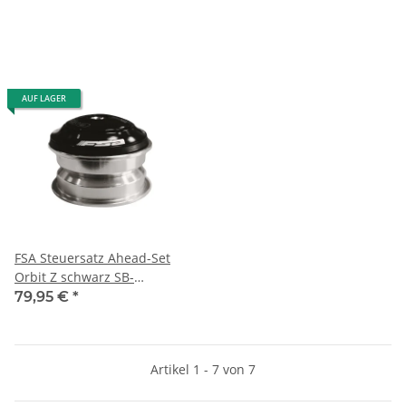
AUF LAGER
FSA Steuersatz Ahead-Set
Orbit Z schwarz SB-
Verpackung
79,95 €
*
Artikel 1 - 7 von 7