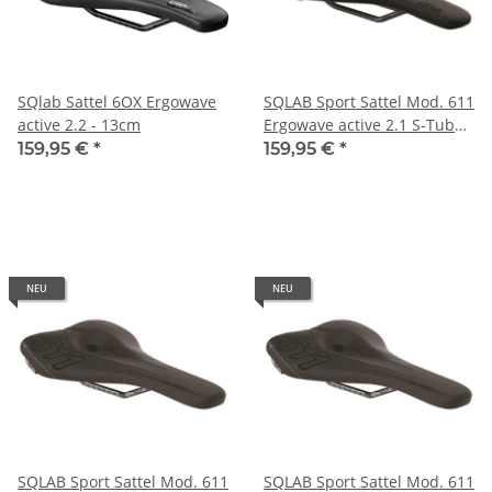
SQlab Sattel 6OX Ergowave
SQLAB Sport Sattel Mod. 611
active 2.2 - 13cm
Ergowave active 2.1 S-Tube
Unisex | Sport | Maße: 280
159,95 €
*
159,95 €
*
x 160 mm | schwarz
NEU
NEU
SQLAB Sport Sattel Mod. 611
SQLAB Sport Sattel Mod. 611