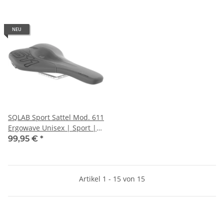
NEU
SQLAB Sport Sattel Mod. 611
Ergowave Unisex | Sport |
Maße: 280 x 150 mm | grau
99,95 €
*
Artikel 1 - 15 von 15