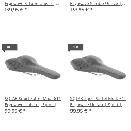
Ergowave S-Tube Unisex |
Ergowave S-Tube Unisex |
Sport | Maße: 280 x 140 mm
Sport | Maße: 280 x 150 mm
139,95 €
*
139,95 €
*
| schwarz
| schwarz
NEU
NEU
SQLAB Sport Sattel Mod. 611
SQLAB Sport Sattel Mod. 611
Ergowave Unisex | Sport |
Ergowave Unisex | Sport |
Maße: 280 x 130 mm | grau
Maße: 280 x 140 mm | grau
99,95 €
*
99,95 €
*