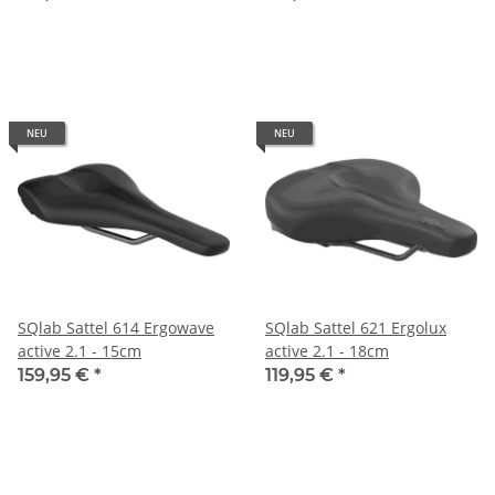
NEU
NEU
SQlab Sattel 614 Ergowave
SQlab Sattel 621 Ergolux
active 2.1 - 15cm
active 2.1 - 18cm
159,95 €
*
119,95 €
*