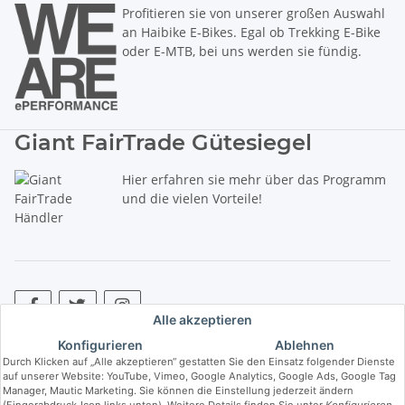
Profitieren sie von unserer großen Auswahl
an Haibike E-Bikes. Egal ob Trekking E-Bike
oder E-MTB, bei uns werden sie fündig.
Giant FairTrade Gütesiegel
Hier erfahren sie mehr über das Programm
und die vielen Vorteile!
Alle akzeptieren
Konfigurieren
Ablehnen
* Alle Preise inkl. gesetzlicher USt., zzgl.
Versand
. ** Hierbei handelt es
Durch Klicken auf „Alle akzeptieren“ gestatten Sie den Einsatz folgender Dienste
sich um die unverbindliche Preisempfehlung des Herstellers (kurz UVP).
auf unserer Website: YouTube, Vimeo, Google Analytics, Google Ads, Google Tag
Manager, Mautic Marketing. Sie können die Einstellung jederzeit ändern
(Fingerabdruck-Icon links unten). Weitere Details finden Sie unter
Konfigurieren