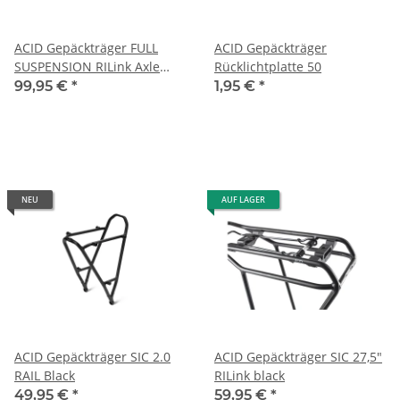
ACID Gepäckträger FULL
ACID Gepäckträger
SUSPENSION RILink Axle
Rücklichtplatte 50
Mount black
99,95 €
*
1,95 €
*
NEU
AUF LAGER
ACID Gepäckträger SIC 2.0
ACID Gepäckträger SIC 27,5"
RAIL Black
RILink black
49,95 €
*
59,95 €
*