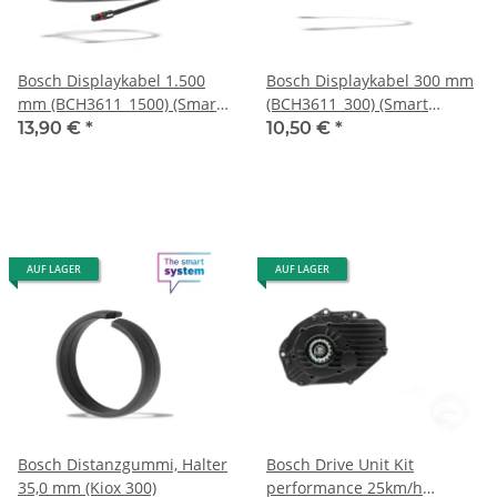
Bosch Displaykabel 1.500
Bosch Displaykabel 300 mm
mm (BCH3611_1500) (Smart
(BCH3611_300) (Smart
System)
System)
13,90 €
*
10,50 €
*
AUF LAGER
AUF LAGER
Bosch Distanzgummi, Halter
Bosch Drive Unit Kit
35,0 mm (Kiox 300)
performance 25km/h