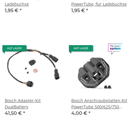
Ladebuchse
PowerTube, für Ladebuchse
1,95 €
*
1,95 €
*
AUF LAGER
AUF LAGER
Bosch Adapter-Kit
Bosch Anschraubplatten-Kit
DualBattery
PowerTube 500/625/750
horizontal, pivot (BBP37YY)
41,50 €
*
4,00 €
*