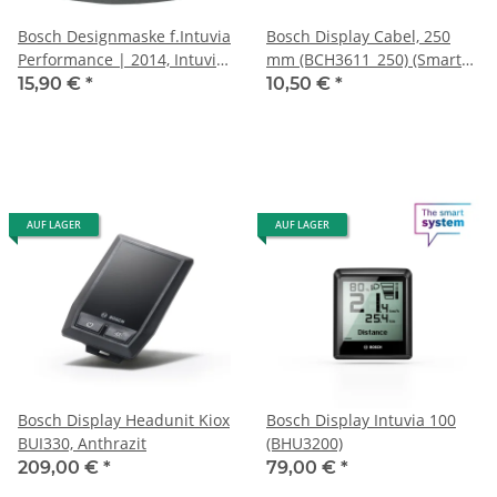
Bosch Designmaske f.Intuvia
Bosch Display Cabel, 250
Performance | 2014, Intuvia
mm (BCH3611_250) (Smart
Performance Line Anthrazit
System)
15,90 €
*
10,50 €
*
AUF LAGER
AUF LAGER
Bosch Display Headunit Kiox
Bosch Display Intuvia 100
BUI330, Anthrazit
(BHU3200)
209,00 €
*
79,00 €
*