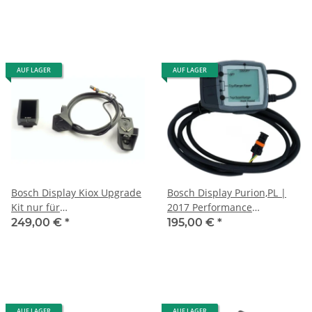
AUF LAGER
AUF LAGER
Bosch Display Kiox Upgrade
Bosch Display Purion,PL |
Kit nur für
2017 Performance
Werkstattmontage ohne
Line,Anthrazit,1500mm
249,00 €
*
195,00 €
*
Anleitung
AUF LAGER
AUF LAGER