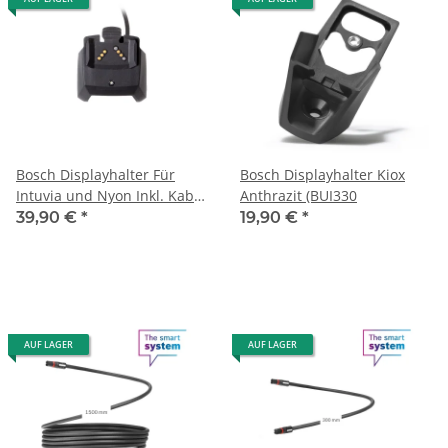
Bosch Displayhalter Für
Bosch Displayhalter Kiox
Intuvia und Nyon Inkl. Kabel
Anthrazit (BUI330
zur Antriebseinheit und 3 x
39,90 €
*
19,90 €
*
4 Distanzgummis (31,8 mm,
25,4 mm, 22,2 mm)
AUF LAGER
AUF LAGER