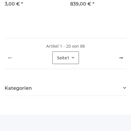
BDU250P CX
3,00 €
*
839,00 €
*
Artikel 1 - 20 von 88
Seite
1
Kategorien