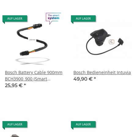
AUF LAGER
AUF LAGER
Bosch Battery Cable 900mm
Bosch Bedieneinheit Intuvia
BCH3900_900 (Smart
49,90 €
*
System)
25,95 €
*
AUF LAGER
AUF LAGER