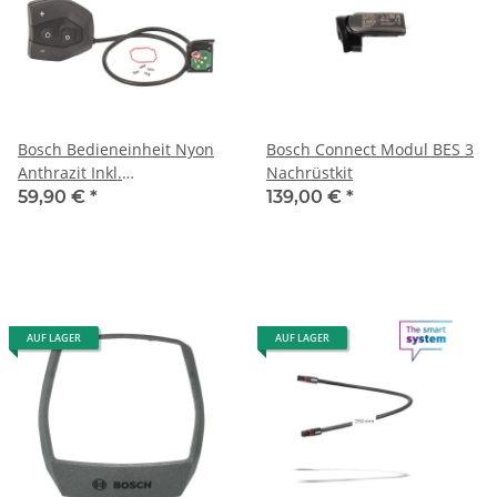
Bosch Bedieneinheit Nyon
Bosch Connect Modul BES 3
Anthrazit Inkl.
Nachrüstkit
Verbindungskabel, Dichtung
59,90 €
*
139,00 €
*
und Schrauben
AUF LAGER
AUF LAGER