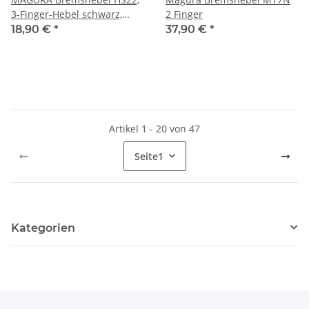
3-Finger-Hebel schwarz,
2 Finger
inkl. Lagerbolzen
18,90 €
*
37,90 €
*
Artikel 1 - 20 von 47
Seite
1
Kategorien