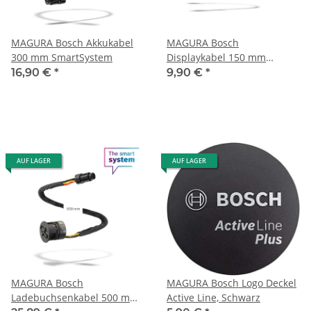
MAGURA Bosch Akkukabel
MAGURA Bosch
300 mm SmartSystem
Displaykabel 150 mm
(BCH3611_150)
16,90 €
*
9,90 €
*
AUF LAGER
AUF LAGER
MAGURA Bosch
MAGURA Bosch Logo Deckel
Ladebuchsenkabel 500 mm
Active Line, Schwarz