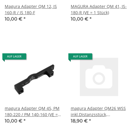
Magura Adapter QM 12, IS
MAGURA Adapter QM 41, IS-
160-R / IS 180-F
180-R (VE = 1 Stück)
10,00 €
*
10,00 €
*
AUF LAGER
AUF LAGER
magura Adapter QM 45, PM
magura Adapter QM26 WSS
180-220 / PM 140-160 (VE = 1
inkl.Distanzsstück,
Stück)
Schrauben und Scheiben
10,00 €
*
18,90 €
*
(VE = 1 Set)