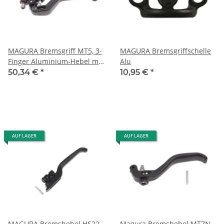
MAGURA Bremsgriff MT5, 3-
MAGURA Bremsgriffschelle
Finger Aluminium-Hebel mit
Alu
Kugelkopf, ab MJ2015
50,34 €
*
10,95 €
*
AUF LAGER
AUF LAGER
MAGURA Bremshebel HS22,
Magura Bremshebel MT7N