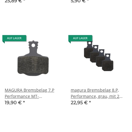
SmartSystem
25,89 €
*
5,90 €
*
AUF LAGER
AUF LAGER
MAGURA Bremsbelag 7.P
magura Bremsbelag 8.P,
Performance MT-
Performance, grau, mit 2
Schreibenbremse, VE=1 Paar
Belaghalteschrauben, MT-
19,90 €
*
22,95 €
*
Scheibenbremse 4 Kolben, 4
Einzelbeläge, ECE-
Kennzeichnung (VE = 1 Set)