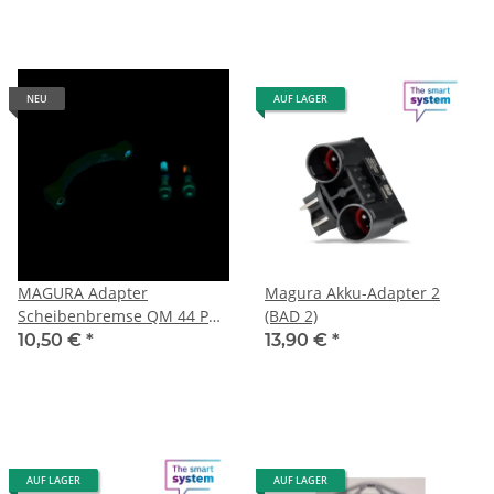
NEU
AUF LAGER
MAGURA Adapter
Magura Akku-Adapter 2
Scheibenbremse QM 44 PM
(BAD 2)
7" auf PM SB-Verpackung
10,50 €
*
13,90 €
*
AUF LAGER
AUF LAGER