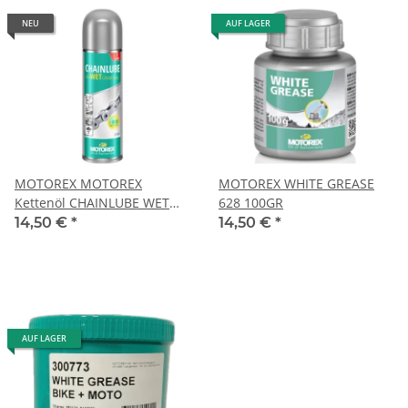
NEU
AUF LAGER
MOTOREX MOTOREX
MOTOREX WHITE GREASE
Kettenöl CHAINLUBE WET
628 100GR
CONDITIONS 1x 300 ml
14,50 €
*
14,50 €
*
Sprühdose
AUF LAGER