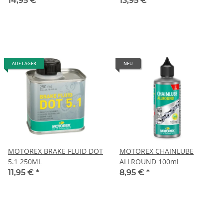
14,95 €
*
13,95 €
*
AUF LAGER
NEU
MOTOREX BRAKE FLUID DOT
MOTOREX CHAINLUBE
5.1 250ML
ALLROUND 100ml
11,95 €
*
8,95 €
*