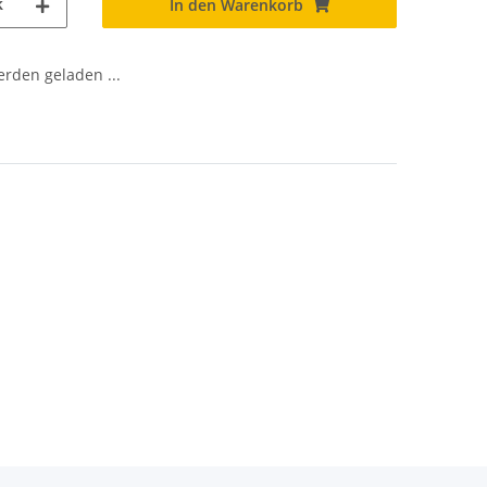
k
In den Warenkorb
den geladen ...