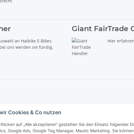
srecht
ner
Giant FairTrade 
uswahl an Haibike E-Bikes.
Hier erfahre
 bei uns werden sie fündig.
delt es sich um die unverbindliche Preisempfehlung des Herstellers (kurz UVP).
wir Cookies & Co nutzen
iebs GmbH - Der Radladen & E-Bike Speziallist aus Haßfurt. Wir führen die Brand
Klicken auf „Alle akzeptieren“ gestatten Sie den Einsatz folgender 
ics, Google Ads, Google Tag Manager, Mautic Marketing. Sie können 