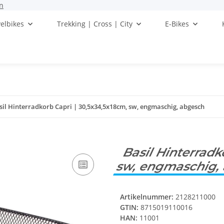
n
elbikes
Trekking | Cross | City
E-Bikes
sil Hinterradkorb Capri | 30,5x34,5x18cm, sw, engmaschig, abgesch
Basil Hinterradk
sw, engmaschig,
Artikelnummer:
2128211000
GTIN:
8715019110016
HAN:
11001