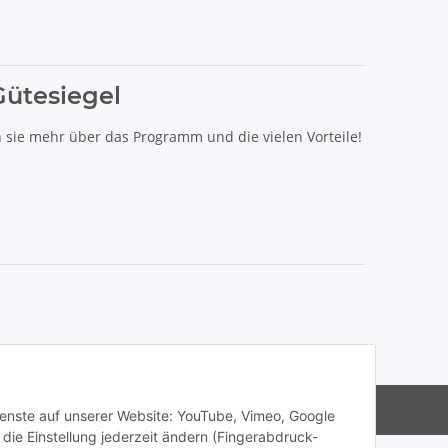
Gütesiegel
n sie mehr über das Programm und die vielen Vorteile!
s Haibike, Cube, Ghost, LIV, Simplon und Giant.
Dienste auf unserer Website: YouTube, Vimeo, Google
die Einstellung jederzeit ändern (Fingerabdruck-