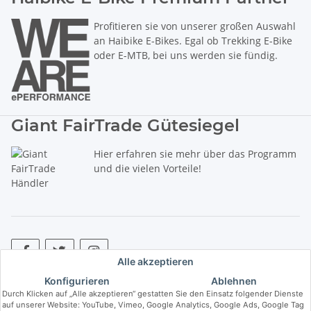
Profitieren sie von unserer großen Auswahl
an Haibike E-Bikes. Egal ob Trekking E-Bike
oder E-MTB, bei uns werden sie fündig.
Giant FairTrade Gütesiegel
Hier erfahren sie mehr über das Programm
und die vielen Vorteile!
Alle akzeptieren
Konfigurieren
Ablehnen
* Alle Preise inkl. gesetzlicher USt., zzgl.
Versand
. ** Hierbei handelt es
Durch Klicken auf „Alle akzeptieren“ gestatten Sie den Einsatz folgender Dienste
sich um die unverbindliche Preisempfehlung des Herstellers (kurz UVP).
auf unserer Website: YouTube, Vimeo, Google Analytics, Google Ads, Google Tag