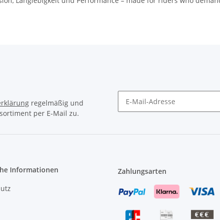
zision, Langlebigkeit und Performance – made for riders who deman
rklärung
regelmäßig und
sortiment per E-Mail zu.
Newsletter Abonnieren
che Informationen
Zahlungsarten
utz