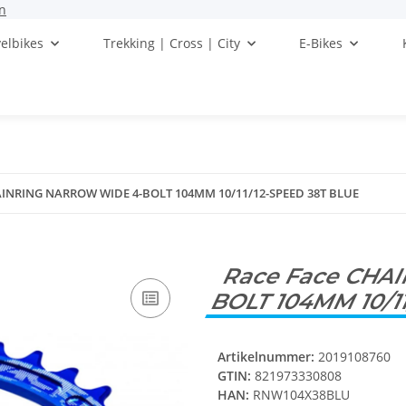
n
elbikes
Trekking | Cross | City
E-Bikes
AINRING NARROW WIDE 4-BOLT 104MM 10/11/12-SPEED 38T BLUE
Race Face CHA
BOLT 104MM 10/1
Artikelnummer:
2019108760
GTIN:
821973330808
HAN:
RNW104X38BLU