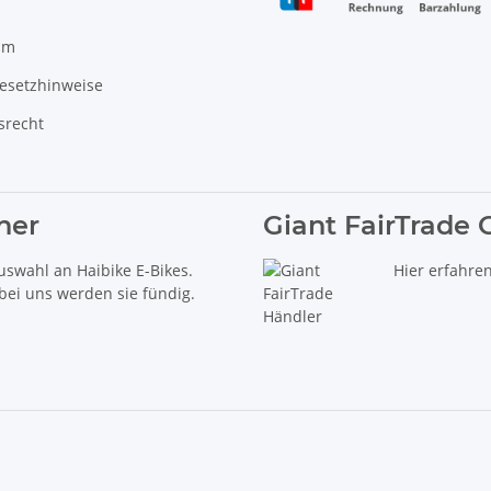
um
gesetzhinweise
srecht
ner
Giant FairTrade 
uswahl an Haibike E-Bikes.
Hier erfahre
 bei uns werden sie fündig.