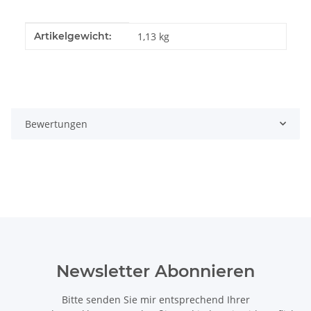
Produkteigenschaft
Wert
Artikelgewicht:
1,13
kg
Bewertungen
Newsletter Abonnieren
Bitte senden Sie mir entsprechend Ihrer