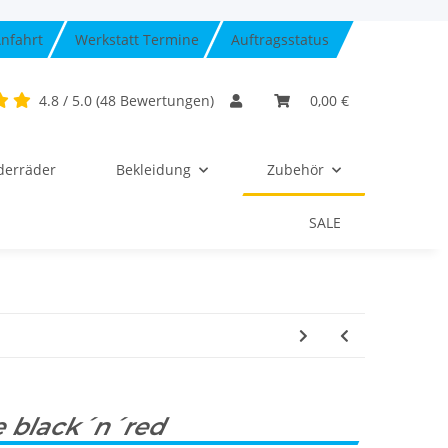
nfahrt
Werkstatt Termine
Auftragsstatus
4.8 / 5.0 (48 Bewertungen)
0,00 €
derräder
Bekleidung
Zubehör
SALE
e black´n´red