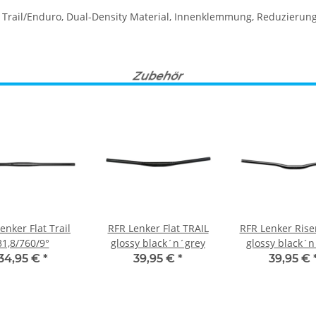
s Trail/Enduro, Dual-Density Material, Innenklemmung, Reduzierun
Zubehör
enker Flat Trail
RFR Lenker Flat TRAIL
RFR Lenker Rise
31,8/760/9°
glossy black´n´grey
glossy black´n
34,95 €
*
39,95 €
*
39,95 €