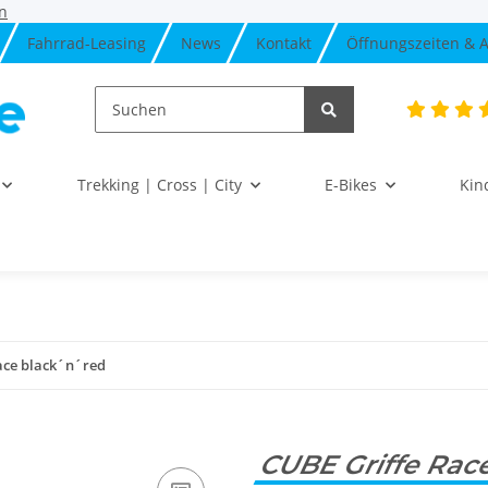
n
Fahrrad-Leasing
News
Kontakt
Öffnungszeiten & A
Trekking | Cross | City
E-Bikes
Kin
ace black´n´red
CUBE Griffe Rac