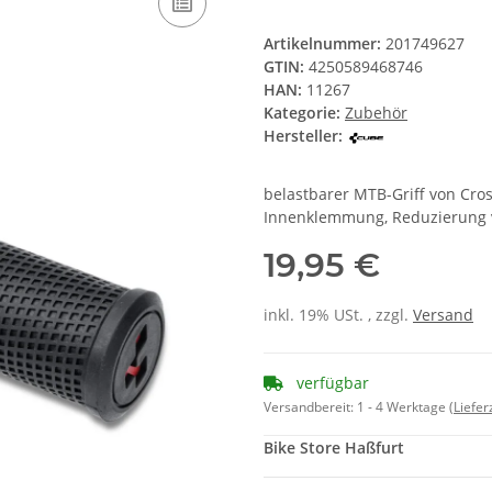
Artikelnummer:
201749627
GTIN:
4250589468746
HAN:
11267
Kategorie:
Zubehör
Hersteller:
belastbarer MTB-Griff von Cros
Innenklemmung, Reduzierung v
19,95 €
inkl. 19% USt. , zzgl.
Versand
verfügbar
Versandbereit:
1 - 4 Werktage
(Liefe
Bike Store Haßfurt