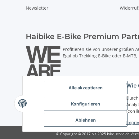
Newsletter
Widerruf
Haibike E-Bike Premium Part
Profitieren sie von unserer großen A
Egal ob Trekking E-Bike oder E-MTB,
Wie 
Alle akzeptieren
Durch 
Konfigurieren
Analyt
Icon l
* Alle Preise inkl. gesetzlicher USt., zzgl.
Versand
. ** Hierbei han
Ablehnen
Impre
© Copyright © 2017 bis 2025 bike-store de Vertr