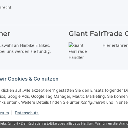
srecht
ner
Giant FairTrade 
uswahl an Haibike E-Bikes.
Hier erfahre
 bei uns werden sie fündig.
wir Cookies & Co nutzen
Klicken auf „Alle akzeptieren“ gestatten Sie den Einsatz folgender 
ics, Google Ads, Google Tag Manager, Mautic Marketing. Sie können 
inks unten). Weitere Details finden Sie unter
Konfigurieren
und in unse
delt es sich um die unverbindliche Preisempfehlung des Herstellers (kurz UVP).
ssum
|
Datenschutz
iebs GmbH - Der Radladen & E-Bike Speziallist aus Haßfurt. Wir führen die Brand