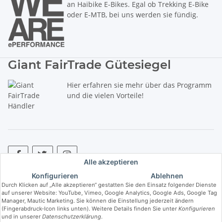
an Haibike E-Bikes. Egal ob Trekking E-Bike
oder E-MTB, bei uns werden sie fündig.
Giant FairTrade Gütesiegel
Hier erfahren sie mehr über das Programm
und die vielen Vorteile!
Alle akzeptieren
Konfigurieren
Ablehnen
* Alle Preise inkl. gesetzlicher USt., zzgl.
Versand
. ** Hierbei handelt es
Durch Klicken auf „Alle akzeptieren“ gestatten Sie den Einsatz folgender Dienste
sich um die unverbindliche Preisempfehlung des Herstellers (kurz UVP).
auf unserer Website: YouTube, Vimeo, Google Analytics, Google Ads, Google Tag
Manager, Mautic Marketing. Sie können die Einstellung jederzeit ändern
(Fingerabdruck-Icon links unten). Weitere Details finden Sie unter
Konfigurieren
© Copyright © 2017 bis 2025 bike-store de Vertriebs GmbH - Der Radladen
und in unserer
Datenschutzerklärung
.
& E-Bike Speziallist aus Haßfurt. Wir führen die Brands Haibike, Cube,