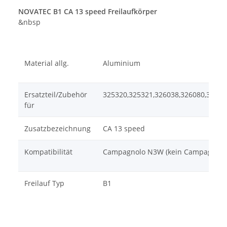
NOVATEC B1 CA 13 speed Freilaufkörper
&nbsp
Material allg.
Aluminium
Ersatzteil/Zubehör
325320,325321,326038,326080,32608
für
Zusatzbezeichnung
CA 13 speed
Kompatibilität
Campagnolo N3W (kein Campagnolo or
Freilauf Typ
B1