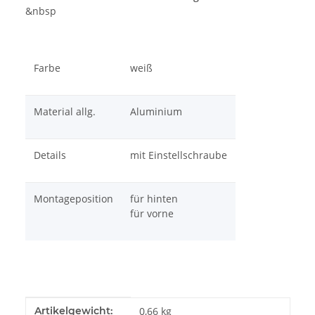
&nbsp
Farbe
weiß
Material allg.
Aluminium
Details
mit Einstellschraube
Montageposition
für hinten
für vorne
Produkteigenschaft
Wert
Artikelgewicht:
0,66
kg