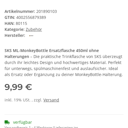
Artikelnummer:
201890103
GTIN:
4002556879389
HAN:
80115
Kategorie:
Zubehör
Hersteller:
SKS ML-MonkeyBottle Ersatzflasche 450ml ohne
Halterungen
– Die praktische Trinkflasche von SKS überzeugt
durch ihr leichtes Design und hochwertiges Material. Perfekt
für unterwegs, spülmaschinenfest und auslaufsicher. Ideal
als Ersatz oder Ergänzung zu deiner MonkeyBottle-Halterung.
9,99 €
inkl. 19% USt. , zzgl.
Versand
verfügbar
Versandbereit:
1 - 4 Werktage
(Lieferzeiten ins