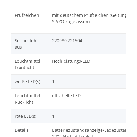
Prüfzeichen
mit deutschem Prüfzeichen (Geltungsber
StVZO zugelassen)
Set besteht
220980,221504
aus
Leuchtmittel
Hochleistungs-LED
Frontlicht
weiße LED(s)
1
Leuchtmittel
ultrahelle LED
Rücklicht
rote LED(s)
1
Details
Batteriezustandsanzeige/Ladezustandsa
220° Abstrahlwinkel