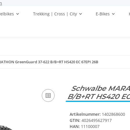
n
elbikes
Trekking | Cross | City
E-Bikes
ATHON GreenGuard 37-622 B/B+RT HS420 EC 67EPI 26B
Schwalbe MARA
B/B+RT HS420 EC
Artikelnummer:
1402868600
GTIN:
4026495627917
HAN:
11100007