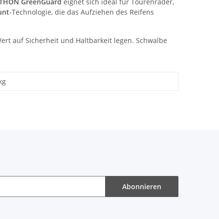
THON GreenGuard
eignet sich ideal für Tourenräder,
unt
-Technologie, die das Aufziehen des Reifens
 Wert auf Sicherheit und Haltbarkeit legen. Schwalbe
kg
Abonnieren