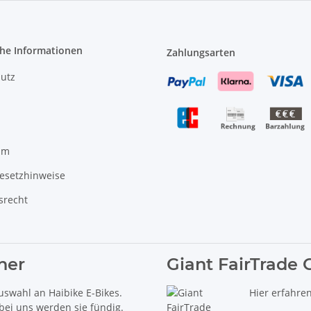
che Informationen
Zahlungsarten
utz
um
gesetzhinweise
srecht
ner
Giant FairTrade 
uswahl an Haibike E-Bikes.
Hier erfahre
 bei uns werden sie fündig.