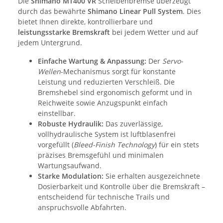
Die
Shimano MT400 VR
Scheibenbremse überzeugt
durch das bewährte
Shimano Linear Pull System
. Dies
bietet Ihnen direkte, kontrollierbare und
leistungsstarke Bremskraft
bei jedem Wetter und auf
jedem Untergrund.
Einfache Wartung & Anpassung:
Der
Servo-
Wellen
-Mechanismus sorgt für konstante
Leistung und reduzierten Verschleiß. Die
Bremshebel sind ergonomisch geformt und in
Reichweite sowie Anzugspunkt einfach
einstellbar.
Robuste Hydraulik:
Das zuverlässige,
vollhydraulische System ist luftblasenfrei
vorgefüllt (
Bleed-Finish Technology
) für ein stets
präzises Bremsgefühl und minimalen
Wartungsaufwand.
Starke Modulation:
Sie erhalten ausgezeichnete
Dosierbarkeit und Kontrolle über die Bremskraft –
entscheidend für technische Trails und
anspruchsvolle Abfahrten.