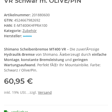
VR Schwar m. OLIVE/PIN
Artikelnummer:
201880600
GTIN:
4524667982692
HAN:
E-MT400KHFPRA100
Kategorie:
Zubehör
Hersteller:
Shimano Scheibenbremse MT400 VR
– Die zuverlÃ¤ssige
Hydraulik-Bremse
von Shimano. Ãœberzeugt durch
einfache
Montage
,
konstante Bremsleistung
und
geringen
Wartungsaufwand
. Perfekt fÃŒr Ihr Mountainbike. Farbe:
Schwarz / Olive/Pin.
60,95 €
inkl. 19% USt. , zzgl.
Versand
verfügbar