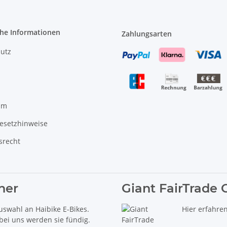
che Informationen
Zahlungsarten
utz
um
gesetzhinweise
srecht
ner
Giant FairTrade 
uswahl an Haibike E-Bikes.
Hier erfahre
 bei uns werden sie fündig.