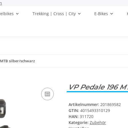
n
elbikes
Trekking | Cross | City
E-Bikes
 MTB silber/schwarz
VP Pedale 196 M
Artikelnummer:
201869582
GTIN:
4015493310129
HAN:
311720
Kategorie:
Zubehör