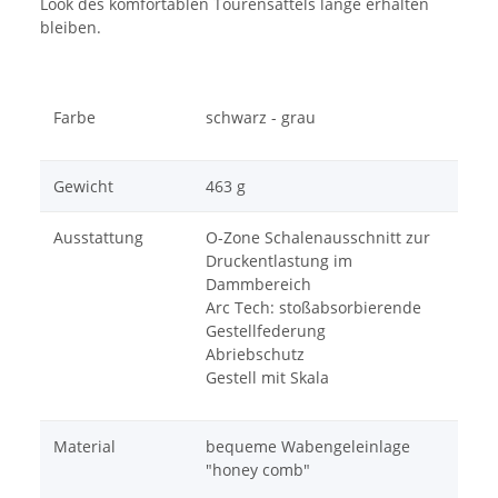
Look des komfortablen Tourensattels lange erhalten
bleiben.
Farbe
schwarz - grau
Gewicht
463 g
Ausstattung
O-Zone Schalenausschnitt zur
Druckentlastung im
Dammbereich
Arc Tech: stoßabsorbierende
Gestellfederung
Abriebschutz
Gestell mit Skala
Material
bequeme Wabengeleinlage
"honey comb"