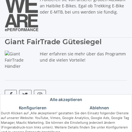
an Haibike E-Bikes. Egal ob Trekking E-Bike
oder E-MTB, bei uns werden sie fündig.
Giant FairTrade Gütesiegel
Hier erfahren sie mehr über das Programm
und die vielen Vorteile!
Alle akzeptieren
Konfigurieren
Ablehnen
* Alle Preise inkl. gesetzlicher USt., zzgl.
Versand
. ** Hierbei handelt es
Durch Klicken auf „Alle akzeptieren“ gestatten Sie den Einsatz folgender Dienste
sich um die unverbindliche Preisempfehlung des Herstellers (kurz UVP).
auf unserer Website: YouTube, Vimeo, Google Analytics, Google Ads, Google Tag
Manager, Mautic Marketing. Sie können die Einstellung jederzeit ändern
(Fingerabdruck-Icon links unten). Weitere Details finden Sie unter
Konfigurieren
© Copyright © 2017 bis 2025 bike-store de Vertriebs GmbH - Der Radladen
und in unserer
Datenschutzerklärung
.