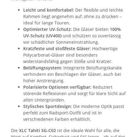
Leicht und komfortabel:
Der flexible und leichte
Rahmen liegt angenehm auf, ohne zu drücken –
ideal für lange Touren.
Optimierter UV-Schutz:
Die Gläser bieten
100%
UV-Schutz (UV400)
und schützen so zuverlässig
vor schädlicher Sonneneinstrahlung.
Kratzfeste und stoßfeste Gläser:
Hochwertige
Polycarbonat-Gläser sind besonders
widerstandsfähig gegen Stöße und Kratzer.
Belüftungssystem:
Integrierte Belüftungskanäle
verhindern ein Beschlagen der Gläser, auch bei
hoher Anstrengung.
Polarisierte Optionen verfügbar:
Reduziert
störende Reflexionen und sorgt für klare Sicht auf
allen Untergründen.
Stylisches Sportdesign:
Die moderne Optik passt
perfekt zum Radsport-Outfit und ist in
verschiedenen Farben erhältlich.
Die
XLC Tahiti SG-C02
ist die ideale Wahl für alle, die
Wert auf Komfort, Sicherheit und Stil legen – ob auf der