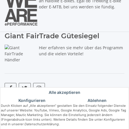
an Haibike E-Bikes. Egal ob Trekking E-Bike
oder E-MTB, bei uns werden sie fündig.
Giant FairTrade Gütesiegel
Hier erfahren sie mehr über das Programm
und die vielen Vorteile!
Alle akzeptieren
Konfigurieren
Ablehnen
* Alle Preise inkl. gesetzlicher USt., zzgl.
Versand
. ** Hierbei handelt es
Durch Klicken auf „Alle akzeptieren“ gestatten Sie den Einsatz folgender Dienste
sich um die unverbindliche Preisempfehlung des Herstellers (kurz UVP).
auf unserer Website: YouTube, Vimeo, Google Analytics, Google Ads, Google Tag
Manager, Mautic Marketing. Sie können die Einstellung jederzeit ändern
(Fingerabdruck-Icon links unten). Weitere Details finden Sie unter
Konfigurieren
© Copyright © 2017 bis 2025 bike-store de Vertriebs GmbH - Der Radladen
und in unserer
Datenschutzerklärung
.
& E-Bike Speziallist aus Haßfurt. Wir führen die Brands Haibike, Cube,