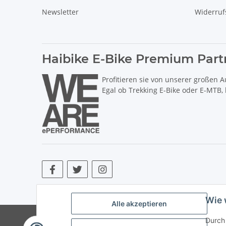
Newsletter
Widerruf
Haibike E-Bike Premium Part
Profitieren sie von unserer großen A
Egal ob Trekking E-Bike oder E-MTB,
* Alle Preise inkl. gesetzlicher USt., zzgl.
Versand
. ** Hierbei han
Wie 
Alle akzeptieren
© Copyright © 2017 bis 2025 bike-store de Vertr
Durch 