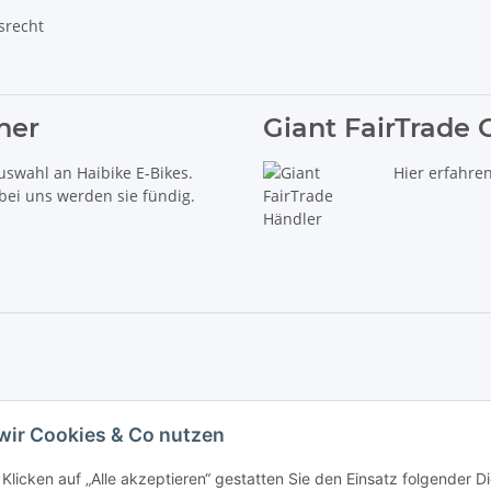
srecht
ner
Giant FairTrade 
uswahl an Haibike E-Bikes.
Hier erfahre
 bei uns werden sie fündig.
delt es sich um die unverbindliche Preisempfehlung des Herstellers (kurz UVP).
wir Cookies & Co nutzen
iebs GmbH - Der Radladen & E-Bike Speziallist aus Haßfurt. Wir führen die Brand
Klicken auf „Alle akzeptieren“ gestatten Sie den Einsatz folgender 