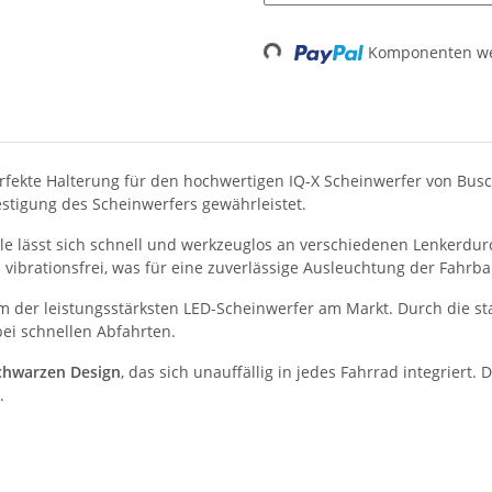
Loading...
Komponenten wer
erfekte Halterung für den hochwertigen IQ-X Scheinwerfer von Bus
festigung des Scheinwerfers gewährleistet.
lle lässt sich schnell und werkzeuglos an verschiedenen Lenkerd
vibrationsfrei, was für eine zuverlässige Ausleuchtung der Fahrba
em der leistungsstärksten LED-Scheinwerfer am Markt. Durch die stab
bei schnellen Abfahrten.
schwarzen Design
, das sich unauffällig in jedes Fahrrad integriert. 
.