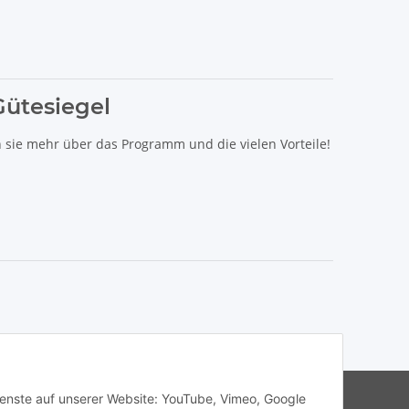
Gütesiegel
n sie mehr über das Programm und die vielen Vorteile!
s Haibike, Cube, Ghost, LIV, Simplon und Giant.
Dienste auf unserer Website: YouTube, Vimeo, Google