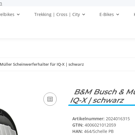
n
elbikes
Trekking | Cross | City
E-Bikes
üller Scheinwerferhalter für IQ-X | schwarz
B&M Busch & Mül
IQ-X | schwarz
Artikelnummer:
2024016315
GTIN:
4006021012059
HAN:
464/Schelle PB