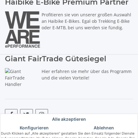
Haibike E-Bike Premium Partner
Profitieren sie von unserer großen Auswahl
an Haibike E-Bikes. Egal ob Trekking E-Bike
oder E-MTB, bei uns werden sie fündig.
Giant FairTrade Gütesiegel
Hier erfahren sie mehr über das Programm
und die vielen Vorteile!
Alle akzeptieren
Konfigurieren
Ablehnen
* Alle Preise inkl. gesetzlicher USt., zzgl.
Versand
. ** Hierbei handelt es
Durch Klicken auf „Alle akzeptieren“ gestatten Sie den Einsatz folgender Dienste
sich um die unverbindliche Preisempfehlung des Herstellers (kurz UVP).