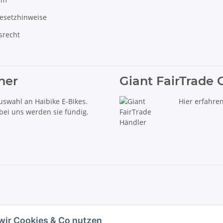
gesetzhinweise
srecht
ner
Giant FairTrade 
uswahl an Haibike E-Bikes.
Hier erfahre
 bei uns werden sie fündig.
delt es sich um die unverbindliche Preisempfehlung des Herstellers (kurz UVP).
wir Cookies & Co nutzen