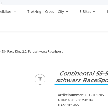
n
elbikes
Trekking | Cross | City
E-Bikes
-584 Race King 2.2, Falt schwarz RaceSport
Continental 55-5
schwarz RaceSp
Artikelnummer:
1012701205
GTIN:
4019238798104
HAN:
101466